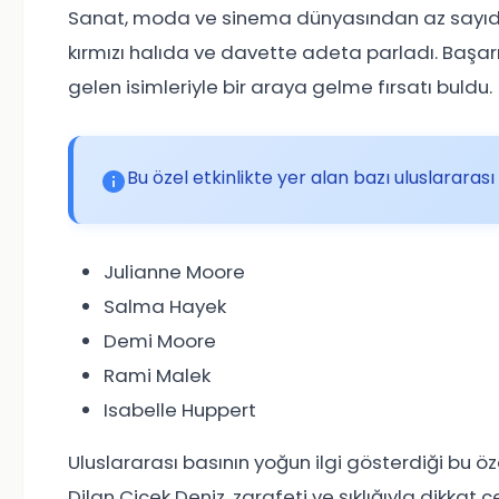
Sanat, moda ve sinema dünyasından az sayıda 
kırmızı halıda ve davette adeta parladı. Başa
gelen isimleriyle bir araya gelme fırsatı buldu.
Bu özel etkinlikte yer alan bazı uluslararası y
Julianne Moore
Salma Hayek
Demi Moore
Rami Malek
Isabelle Huppert
Uluslararası basının yoğun ilgi gösterdiği bu ö
Dilan Çiçek Deniz, zarafeti ve şıklığıyla dikkat çe