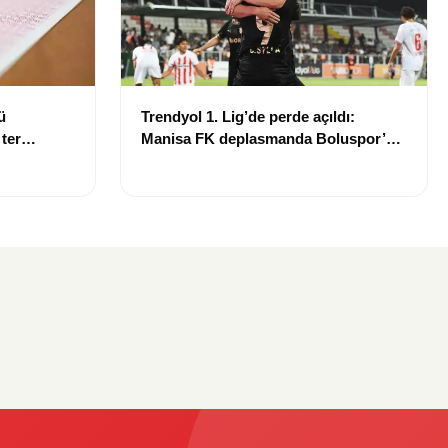
ü
Trendyol 1. Lig’de perde açıldı:
 ter
Manisa FK deplasmanda Boluspor’u
mağlup etti