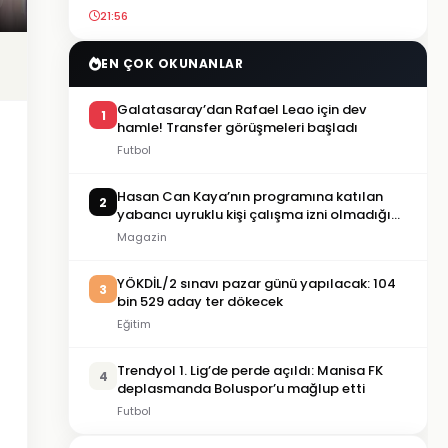
21:56
EN ÇOK OKUNANLAR
Galatasaray’dan Rafael Leao için dev
1
hamle! Transfer görüşmeleri başladı
Futbol
Hasan Can Kaya’nın programına katılan
2
yabancı uyruklu kişi çalışma izni olmadığı
gerekçesiyle gözaltına alındı
Magazin
YÖKDİL/2 sınavı pazar günü yapılacak: 104
3
bin 529 aday ter dökecek
Eğitim
Trendyol 1. Lig’de perde açıldı: Manisa FK
4
deplasmanda Boluspor’u mağlup etti
Futbol