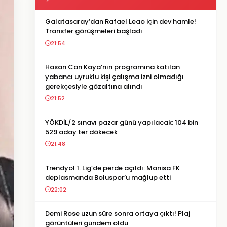
Galatasaray’dan Rafael Leao için dev hamle!
Transfer görüşmeleri başladı
21:54
Hasan Can Kaya’nın programına katılan
yabancı uyruklu kişi çalışma izni olmadığı
gerekçesiyle gözaltına alındı
21:52
YÖKDİL/2 sınavı pazar günü yapılacak: 104 bin
529 aday ter dökecek
21:48
Trendyol 1. Lig’de perde açıldı: Manisa FK
deplasmanda Boluspor’u mağlup etti
22:02
Demi Rose uzun süre sonra ortaya çıktı! Plaj
görüntüleri gündem oldu