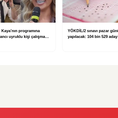
 Kaya’nın programına
YÖKDİL/2 sınavı pazar gün
bancı uyruklu kişi çalışma
yapılacak: 104 bin 529 aday
ığı gerekçesiyle gözaltına
dökecek