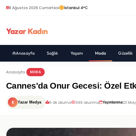
8 Ağustos 2026 Cumartesi
İstanbul 4°C
Yazar Kadın
Anasayfa
Sağlık
Yaşam
Moda
Güzellik
Anasayfa
MODA
Cannes'da Onur Gecesi: Özel Etki
E
5 dk okuma
349 okunma
21 May
Yazar Medya
Yayınlanma: