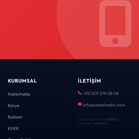
KURUMSAL
İLETIŞIM
+90 501 379 08 08
Hakkımızda
info@yazarkadin.com
Künye
Reklam
eNews · Geliştirici
KEYDAL
·
Developer
KEYDAL
KVKK