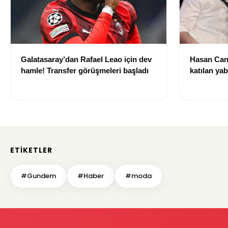
Galatasaray’dan Rafael Leao için dev
Hasan Can
hamle! Transfer görüşmeleri başladı
katılan ya
izni olmad
alındı
ETIKETLER
#Gundem
#Haber
#moda