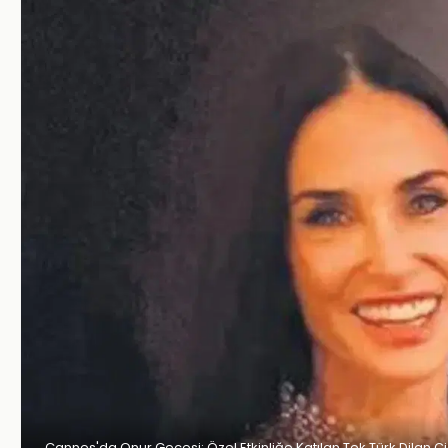
Cannes'da Onur Gecesi: Özel Etkinliğe Katılan Tek Türk Dilan Ç