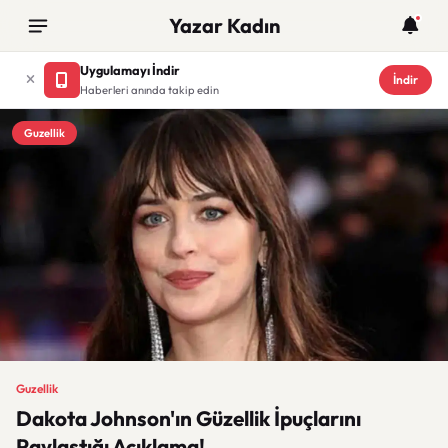
Yazar Kadın
Uygulamayı İndir
İndir
Haberleri anında takip edin
Guzellik
Guzellik
Dakota Johnson'ın Güzellik İpuçlarını
Paylaştığı Açıklama!