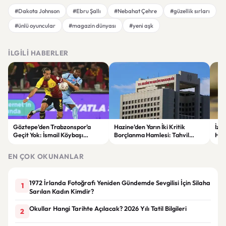
#Dakota Johnson
#Ebru Şallı
#Nebahat Çehre
#güzellik sırları
#ünlü oyuncular
#magazin dünyası
#yeni aşk
İLGILI HABERLER
Göztepe’den Trabzonspor’a
Hazine’den Yarın İki Kritik
İzm
Geçit Yok: İsmail Köybaşı
Borçlanma Hamlesi: Tahvil
Hed
Jübilesinde Kazanan İzmir Ekibi
İhalesi ve Kira Sertifikası Satışı
Sul
Oldu
Yapılacak
EN ÇOK OKUNANLAR
1972 İrlanda Fotoğrafı Yeniden Gündemde Sevgilisi İçin Silaha
1
Sarılan Kadın Kimdir?
Okullar Hangi Tarihte Açılacak? 2026 Yılı Tatil Bilgileri
2