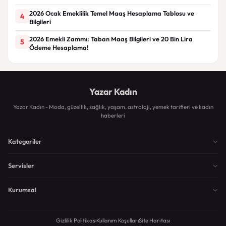
2026 Ocak Emeklilik Temel Maaş Hesaplama Tablosu ve
4
Bilgileri
2026 Emekli Zammı: Taban Maaş Bilgileri ve 20 Bin Lira
5
Ödeme Hesaplama!
Yazar Kadın
Yazar Kadın - Moda, güzellik, sağlık, yaşam, astroloji, yemek tarifleri ve kadın
haberleri
Kategoriler
Servisler
Kurumsal
Gizlilik Politikası
Kullanım Koşulları
Site Haritası