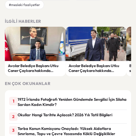
#mesleki faaliyetler
İLGILI HABERLER
Avcılar Belediye Başkanı Utku
Avcılar Belediye Başkanı Utku
Bur
Caner Çaykara hakkında
Caner Çaykara hakkında
size
tahliye kararı
tahliye kararı
kah
EN ÇOK OKUNANLAR
1972 İrlanda Fotoğrafı Yeniden Gündemde Sevgilisi İçin Silaha
1
Sarılan Kadın Kimdir?
Okullar Hangi Tarihte Açılacak? 2026 Yılı Tatil Bilgileri
2
Torba Kanun Komisyonu Onayladı: Yüksek Aidatlara
3
Sınırlama, Tapu ve Çevre Yasasında Köklü Değişiklikler