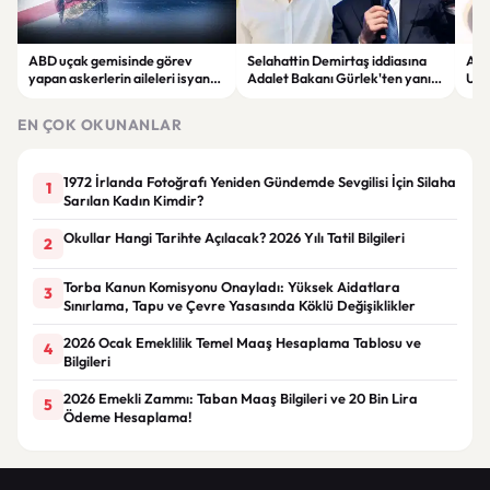
ABD uçak gemisinde görev
Selahattin Demirtaş iddiasına
Altı
yapan askerlerin aileleri isyan
Adalet Bakanı Gürlek'ten yanıt:
Uzma
etti: "Dayanacak güçleri
"Böyle bir açıklama yapmadım"
son
kalmadı"
EN ÇOK OKUNANLAR
1972 İrlanda Fotoğrafı Yeniden Gündemde Sevgilisi İçin Silaha
1
Sarılan Kadın Kimdir?
Okullar Hangi Tarihte Açılacak? 2026 Yılı Tatil Bilgileri
2
Torba Kanun Komisyonu Onayladı: Yüksek Aidatlara
3
Sınırlama, Tapu ve Çevre Yasasında Köklü Değişiklikler
2026 Ocak Emeklilik Temel Maaş Hesaplama Tablosu ve
4
Bilgileri
2026 Emekli Zammı: Taban Maaş Bilgileri ve 20 Bin Lira
5
Ödeme Hesaplama!