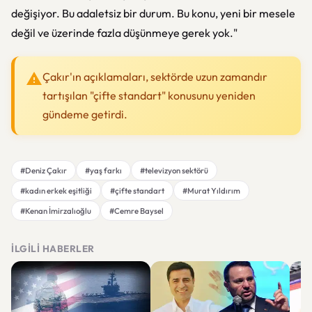
değişiyor. Bu adaletsiz bir durum. Bu konu, yeni bir mesele
değil ve üzerinde fazla düşünmeye gerek yok."
Çakır'ın açıklamaları, sektörde uzun zamandır
tartışılan "çifte standart" konusunu yeniden
gündeme getirdi.
#Deniz Çakır
#yaş farkı
#televizyon sektörü
#kadın erkek eşitliği
#çifte standart
#Murat Yıldırım
#Kenan İmirzalıoğlu
#Cemre Baysel
İLGILI HABERLER