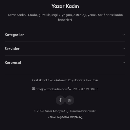
Yazar Kadın
Yazar Kadın - Moda, güzellik, sağlık, yaşam, astroloji, yemek tarifleri ve kadın
haberleri
Kategoriler
Servisler
Kurumsal
Gizlilik Politikası
Kullanım Koşulları
Site Haritası
info@yazarkadin.com
+90 501 379 08 08
© 2026 Yazar Medya A.Ş. Tüm hakları saklıdır.
Egemen KEYDAL
eNews |