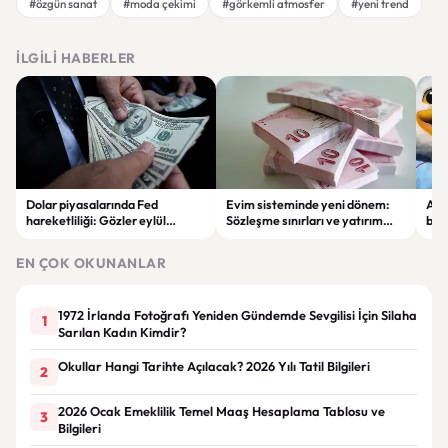
#özgün sanat
#moda çekimi
#görkemli atmosfer
#yeni trend
İLGILI HABERLER
Dolar piyasalarında Fed
Evim sisteminde yeni dönem:
Alta
hareketliliği: Gözler eylül
Sözleşme sınırları ve yatırım
bell
ayındaki faiz kararında
kuralları değişti
Bil
duy
EN ÇOK OKUNANLAR
1972 İrlanda Fotoğrafı Yeniden Gündemde Sevgilisi İçin Silaha
1
Sarılan Kadın Kimdir?
Okullar Hangi Tarihte Açılacak? 2026 Yılı Tatil Bilgileri
2
2026 Ocak Emeklilik Temel Maaş Hesaplama Tablosu ve
3
Bilgileri