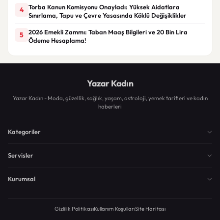
Torba Kanun Komisyonu Onayladı: Yüksek Aidatlara
4
Sınırlama, Tapu ve Çevre Yasasında Köklü Değişiklikler
2026 Emekli Zammı: Taban Maaş Bilgileri ve 20 Bin Lira
5
Ödeme Hesaplama!
Yazar Kadın
Yazar Kadın - Moda, güzellik, sağlık, yaşam, astroloji, yemek tarifleri ve kadın
haberleri
Kategoriler
Servisler
Kurumsal
Gizlilik Politikası
Kullanım Koşulları
Site Haritası