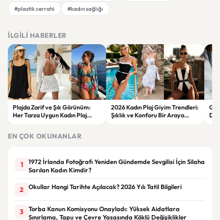
#plastik cerrahi
#kadın sağlığı
İLGILI HABERLER
Plajda Zarif ve Şık Görünüm:
2026 Kadın Plaj Giyim Trendleri:
Güz
Her Tarza Uygun Kadın Plaj
Şıklık ve Konforu Bir Araya
Dön
Giyim Önerileri
Getiren Modeller
Bakı
Çöz
EN ÇOK OKUNANLAR
1972 İrlanda Fotoğrafı Yeniden Gündemde Sevgilisi İçin Silaha
1
Sarılan Kadın Kimdir?
Okullar Hangi Tarihte Açılacak? 2026 Yılı Tatil Bilgileri
2
Torba Kanun Komisyonu Onayladı: Yüksek Aidatlara
3
Sınırlama, Tapu ve Çevre Yasasında Köklü Değişiklikler