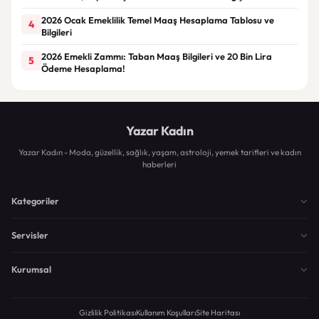
2026 Ocak Emeklilik Temel Maaş Hesaplama Tablosu ve
4
Bilgileri
2026 Emekli Zammı: Taban Maaş Bilgileri ve 20 Bin Lira
5
Ödeme Hesaplama!
Yazar Kadın
Yazar Kadın - Moda, güzellik, sağlık, yaşam, astroloji, yemek tarifleri ve kadın
haberleri
Kategoriler
Servisler
Kurumsal
Gizlilik Politikası
Kullanım Koşulları
Site Haritası