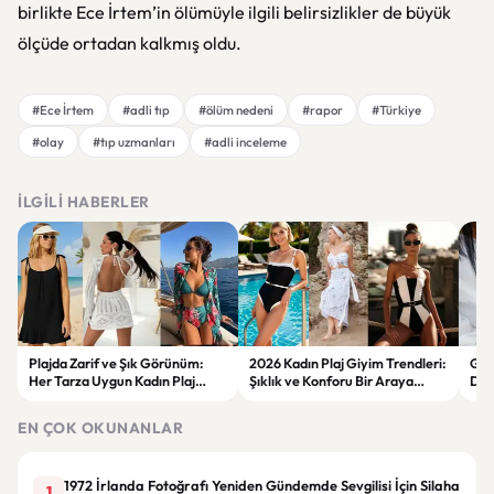
birlikte Ece İrtem’in ölümüyle ilgili belirsizlikler de büyük
ölçüde ortadan kalkmış oldu.
#Ece İrtem
#adli tıp
#ölüm nedeni
#rapor
#Türkiye
#olay
#tıp uzmanları
#adli inceleme
İLGILI HABERLER
Plajda Zarif ve Şık Görünüm:
2026 Kadın Plaj Giyim Trendleri:
Güz
Her Tarza Uygun Kadın Plaj
Şıklık ve Konforu Bir Araya
Dön
Giyim Önerileri
Getiren Modeller
Bakı
Çöz
EN ÇOK OKUNANLAR
1972 İrlanda Fotoğrafı Yeniden Gündemde Sevgilisi İçin Silaha
1