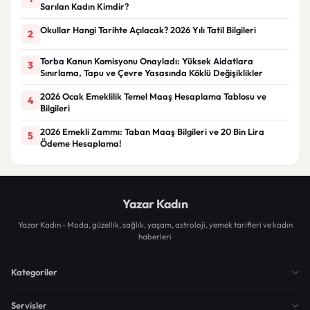
Sarılan Kadın Kimdir?
Okullar Hangi Tarihte Açılacak? 2026 Yılı Tatil Bilgileri
2
Torba Kanun Komisyonu Onayladı: Yüksek Aidatlara
3
Sınırlama, Tapu ve Çevre Yasasında Köklü Değişiklikler
2026 Ocak Emeklilik Temel Maaş Hesaplama Tablosu ve
4
Bilgileri
2026 Emekli Zammı: Taban Maaş Bilgileri ve 20 Bin Lira
5
Ödeme Hesaplama!
Yazar Kadın
Yazar Kadın - Moda, güzellik, sağlık, yaşam, astroloji, yemek tarifleri ve kadın
haberleri
Kategoriler
Servisler