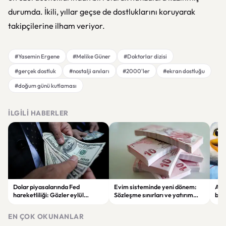
durumda. İkili, yıllar geçse de dostluklarını koruyarak
takipçilerine ilham veriyor.
#Yasemin Ergene
#Melike Güner
#Doktorlar dizisi
#gerçek dostluk
#nostalji anıları
#2000'ler
#ekran dostluğu
#doğum günü kutlaması
İLGILI HABERLER
Dolar piyasalarında Fed
Evim sisteminde yeni dönem:
Alta
hareketliliği: Gözler eylül
Sözleşme sınırları ve yatırım
bell
ayındaki faiz kararında
kuralları değişti
Bil
duy
EN ÇOK OKUNANLAR