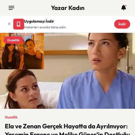
Yazar Kadın
Uygulamayı İndir
İndir
Haberleri anında takip edin
Guzellik
Guzellik
Ela ve Zenan Gerçek Hayatta da Ayrılmıyor:
Yasemin Ergene ve Melike Güner’in Dostluğu