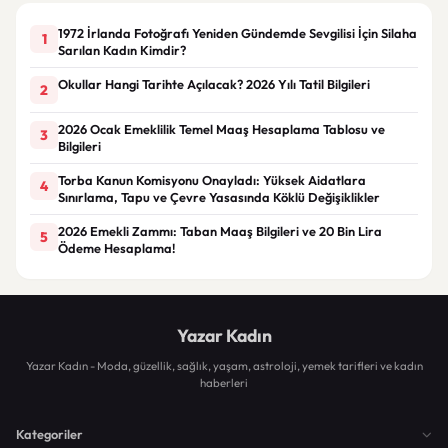
1972 İrlanda Fotoğrafı Yeniden Gündemde Sevgilisi İçin Silaha
1
Sarılan Kadın Kimdir?
Okullar Hangi Tarihte Açılacak? 2026 Yılı Tatil Bilgileri
2
2026 Ocak Emeklilik Temel Maaş Hesaplama Tablosu ve
3
Bilgileri
Torba Kanun Komisyonu Onayladı: Yüksek Aidatlara
4
Sınırlama, Tapu ve Çevre Yasasında Köklü Değişiklikler
2026 Emekli Zammı: Taban Maaş Bilgileri ve 20 Bin Lira
5
Ödeme Hesaplama!
Yazar Kadın
Yazar Kadın - Moda, güzellik, sağlık, yaşam, astroloji, yemek tarifleri ve kadın
haberleri
Kategoriler