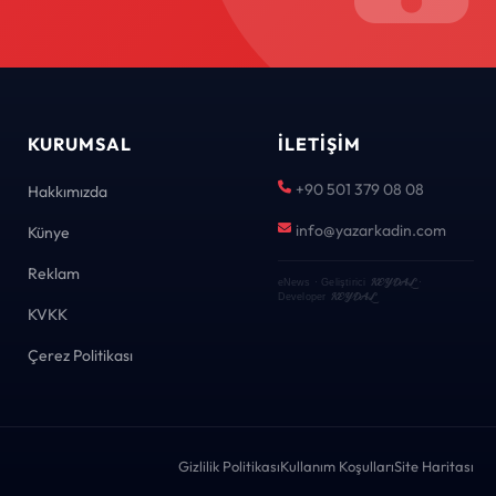
KURUMSAL
İLETIŞIM
+90 501 379 08 08
Hakkımızda
info@yazarkadin.com
Künye
Reklam
KEYDAL
eNews · Geliştirici
·
KEYDAL
Developer
KVKK
Çerez Politikası
Gizlilik Politikası
Kullanım Koşulları
Site Haritası