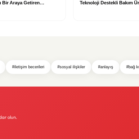
 Bir Araya Getiren
Teknoloji Destekli Bakım Ür
Yenilikçi Çözümler
#iletişim becerileri
#sosyal ilişkiler
#anlayış
#bağ k
dar olun.