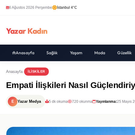
6 Ağustos 2026 Perşembe
İstanbul 4°C
Yazar Kadın
Anasayfa
Sağlık
Yaşam
Moda
Güzellik
Anasayfa
ILISKILER
Empati İlişkileri Nasıl Güçlendiri
E
Yazar Medya
5 dk okuma
720 okunma
Yayınlanma:
25 Mayıs 2