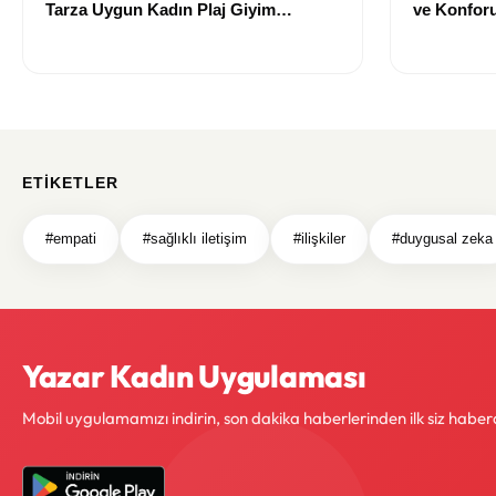
Tarza Uygun Kadın Plaj Giyim
ve Konforu
Önerileri
Modeller
ETIKETLER
#empati
#sağlıklı iletişim
#ilişkiler
#duygusal zeka
Yazar Kadın Uygulaması
Mobil uygulamamızı indirin, son dakika haberlerinden ilk siz haber