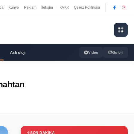
da
Künye
Reklam
İletişim
KVKK
Çerez Politikası
|
Astroloji
Video
Galeri
nahtarı
SON DAKIKA