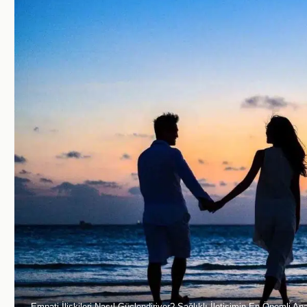
Empati İlişkileri Nasıl Güçlendiriyor? Sağlıklı İletişimin En Önemli An