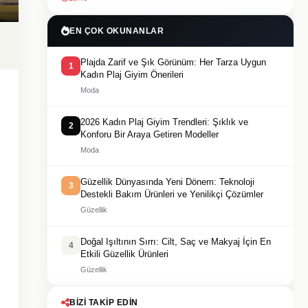
EN ÇOK OKUNANLAR
Plajda Zarif ve Şık Görünüm: Her Tarza Uygun
1
Kadın Plaj Giyim Önerileri
Moda
2026 Kadın Plaj Giyim Trendleri: Şıklık ve
2
Konforu Bir Araya Getiren Modeller
Moda
Güzellik Dünyasında Yeni Dönem: Teknoloji
3
Destekli Bakım Ürünleri ve Yenilikçi Çözümler
Güzellik
Doğal Işıltının Sırrı: Cilt, Saç ve Makyaj İçin En
4
Etkili Güzellik Ürünleri
Güzellik
BIZI TAKIP EDIN