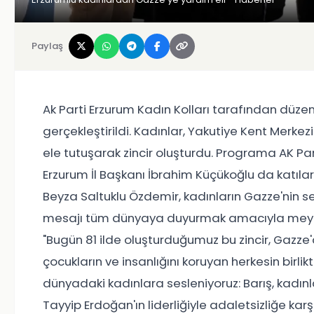
Paylaş
Ak Parti Erzurum Kadın Kolları tarafından düzenle
gerçekleştirildi. Kadınlar, Yakutiye Kent Merke
ele tutuşarak zincir oluşturdu. Programa AK Part
Erzurum İl Başkanı İbrahim Küçükoğlu da katılara
Beyza Saltuklu Özdemir, kadınların Gazze'nin ses
mesajı tüm dünyaya duyurmak amacıyla meydanl
"Bugün 81 ilde oluşturduğumuz bu zincir, Gazze'
çocukların ve insanlığını koruyan herkesin birlikt
dünyadaki kadınlara sesleniyoruz: Barış, kad
Tayyip Erdoğan'ın liderliğiyle adaletsizliğe kar