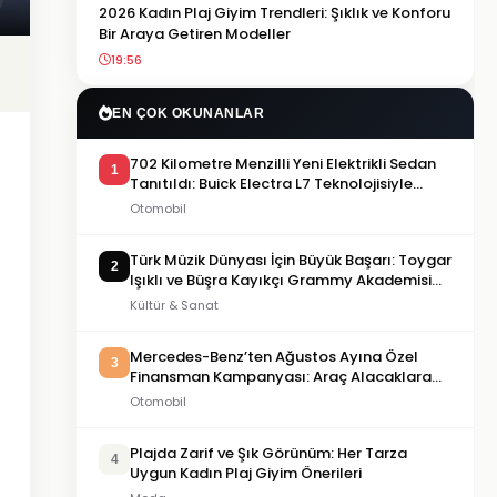
2026 Kadın Plaj Giyim Trendleri: Şıklık ve Konforu
Bir Araya Getiren Modeller
19:56
EN ÇOK OKUNANLAR
702 Kilometre Menzilli Yeni Elektrikli Sedan
1
Tanıtıldı: Buick Electra L7 Teknolojisiyle
Dikkat Çekiyor
Otomobil
Türk Müzik Dünyası İçin Büyük Başarı: Toygar
2
Işıklı ve Büşra Kayıkçı Grammy Akademisi
Üyesi Oldu
Kültür & Sanat
Mercedes-Benz’ten Ağustos Ayına Özel
3
Finansman Kampanyası: Araç Alacaklara
Yeni Fırsatlar
Otomobil
Plajda Zarif ve Şık Görünüm: Her Tarza
4
Uygun Kadın Plaj Giyim Önerileri