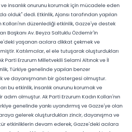
ek ve insanlık onurunu korumak için mücadele eden
 olduk" dedi. Etkinlik, Ajansı tarafından yapılan
Kolları'nın düzenlediği etkinlik, Gazze'ye destek
arı Başkanı Av. Beyza Saltuklu Özdemir'in
zze'deki yaşanan acılara dikkat çekmek ve
r. Katılımcılar, el ele tutuşarak oluşturdukları
Ak Parti Erzurum Milletvekili Selami Altınok ve İl
nlik, Türkiye genelinde yapılan benzer
ek ve dayanışmanın bir göstergesi olmuştur.
arı bu etkinlik, insanlık onurunu korumak ve
 adım olmuştur. Ak Parti Erzurum Kadın Kolları'nın
, Türkiye genelinde yankı uyandırmış ve Gazze'ye olan
 araya gelerek oluşturdukları zincir, dayanışma ve
u tür etkinliklerin devam ederek, Gazze'deki acılara