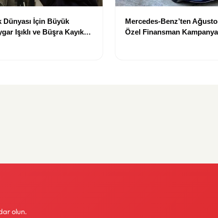
 Dünyası İçin Büyük
Mercedes-Benz’ten Ağusto
gar Işıklı ve Büşra Kayıkçı
Özel Finansman Kampanyas
ademisi Üyesi Oldu
Alacaklara Yeni Fırsatlar
dar olun.