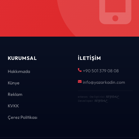
KURUMSAL
İLETIŞIM
+90 501 379 08 08
Hakkımızda
info@yazarkadin.com
Künye
Reklam
eNews · Geliştirici
KEYDAL
·
Developer
KEYDAL
KVKK
Çerez Politikası