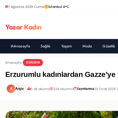
7 Ağustos 2026 Cuma
İstanbul 4°C
Yazar Kadın
Anasayfa
Sağlık
Yaşam
Moda
Güzellik
Anasayfa
GÜNDEM
Erzurumlu kadınlardan Gazze'ye y
5 dk okuma
224 okunma
13 Ocak 2026 
A
Arşiv
Yayınlanma: