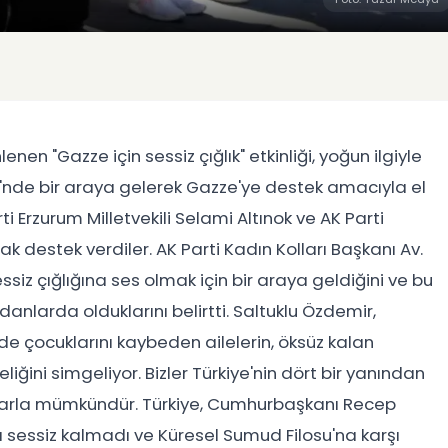
nen "Gazze için sessiz çığlık" etkinliği, yoğun ilgiyle
zi'nde bir araya gelerek Gazze'ye destek amacıyla el
i Erzurum Milletvekili Selami Altınok ve AK Parti
k destek verdiler. AK Parti Kadın Kolları Başkanı Av.
siz çığlığına ses olmak için bir araya geldiğini ve bu
arda olduklarını belirtti. Saltuklu Özdemir,
de çocuklarını kaybeden ailelerin, öksüz kalan
eliğini simgeliyor. Bizler Türkiye'nin dört bir yanından
ınlarla mümkündür. Türkiye, Cumhurbaşkanı Recep
şı sessiz kalmadı ve Küresel Sumud Filosu'na karşı