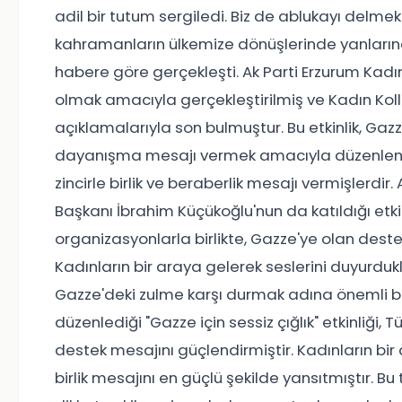
adil bir tutum sergiledi. Biz de ablukayı delm
kahramanların ülkemize dönüşlerinde yanlarında
habere göre gerçekleşti. Ak Parti Erzurum Kadın 
olmak amacıyla gerçekleştirilmiş ve Kadın Koll
açıklamalarıyla son bulmuştur. Bu etkinlik, Ga
dayanışma mesajı vermek amacıyla düzenlenmişti
zincirle birlik ve beraberlik mesajı vermişlerdir. 
Başkanı İbrahim Küçükoğlu'nun da katıldığı etki
organizasyonlarla birlikte, Gazze'ye olan dest
Kadınların bir araya gelerek seslerini duyurdukl
Gazze'deki zulme karşı durmak adına önemli bir
düzenlediği "Gazze için sessiz çığlık" etkinliği
destek mesajını güçlendirmiştir. Kadınların bir
birlik mesajını en güçlü şekilde yansıtmıştır. B