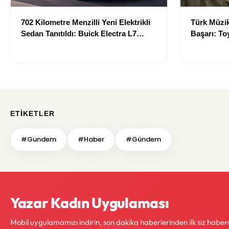
702 Kilometre Menzilli Yeni Elektrikli
Türk Müzik
Sedan Tanıtıldı: Buick Electra L7
Başarı: Toy
Teknolojisiyle Dikkat Çekiyor
Grammy Ak
ETIKETLER
#Gundem
#Haber
#Gündem
Yazar Kadın Uygulaması
Mobil uygulamamızı indirin, son dakika haberlerinden ilk siz haber