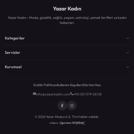
Yazar Kadın
Yazar Kadın - Moda, güzellik, sağlık, yaşam, astroloji, yemek tarifleri ve kadın
haberleri
Kategoriler
Servisler
Kurumsal
Gizlilik Politikası
Kullanım Koşulları
Site Haritası
info@yazarkadin.com
+90 501 379 08 08
© 2026 Yazar Medya A.Ş. Tüm hakları saklıdır.
Egemen KEYDAL
eNews |