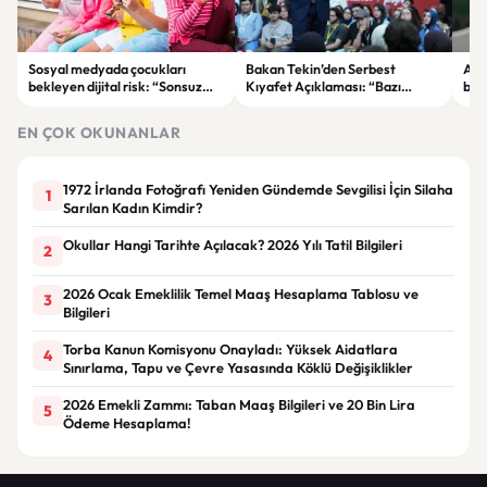
Sosyal medyada çocukları
Bakan Tekin’den Serbest
Akı
bekleyen dijital risk: “Sonsuz
Kıyafet Açıklaması: “Bazı
başl
kaydırma” bağımlılığına dikkat
Olumsuzluklar Ortaya Çıktı”
ger
EN ÇOK OKUNANLAR
1972 İrlanda Fotoğrafı Yeniden Gündemde Sevgilisi İçin Silaha
1
Sarılan Kadın Kimdir?
Okullar Hangi Tarihte Açılacak? 2026 Yılı Tatil Bilgileri
2
2026 Ocak Emeklilik Temel Maaş Hesaplama Tablosu ve
3
Bilgileri
Torba Kanun Komisyonu Onayladı: Yüksek Aidatlara
4
Sınırlama, Tapu ve Çevre Yasasında Köklü Değişiklikler
2026 Emekli Zammı: Taban Maaş Bilgileri ve 20 Bin Lira
5
Ödeme Hesaplama!