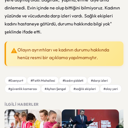
dinlemedi. Evin içinde ne olup bittiğini bilmiyoruz. Kadının
yüzünde ve vücudunda darp izleri vardı. Sağlık ekipleri
kadını hastaneye götürdü, durumu hakkında bilgi yok"
şeklinde ifade etti.
Olayın ayrıntıları ve kadının durumu hakkında
henüz resmi bir açıklama yapılmamıştır.
#Esenyurt
#Fatih Mahallesi
#kadın şiddeti
#darp izleri
#güvenlik kamerası
#Ayhan Şengel
#sağlık ekipleri
#olay yeri
İLGILI HABERLER