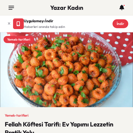
Yazar Kadın
Uygulamayı İndir
İndir
Haberleri anında takip edin
Yemek-tarifleri
Yemek-tarifleri
Fellah Köftesi Tarifi: Ev Yapımı Lezzetin
Pratik Yolu