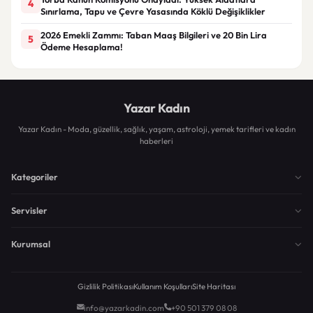
4
Sınırlama, Tapu ve Çevre Yasasında Köklü Değişiklikler
2026 Emekli Zammı: Taban Maaş Bilgileri ve 20 Bin Lira
5
Ödeme Hesaplama!
Yazar Kadın
Yazar Kadın - Moda, güzellik, sağlık, yaşam, astroloji, yemek tarifleri ve kadın
haberleri
Kategoriler
Servisler
Kurumsal
Gizlilik Politikası
Kullanım Koşulları
Site Haritası
info@yazarkadin.com
+90 501 379 08 08