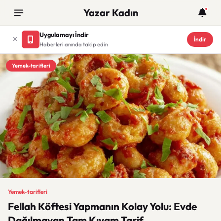
Yazar Kadın
Uygulamayı İndir
İndir
Haberleri anında takip edin
Yemek-tarifleri
Yemek-tarifleri
Fellah Köftesi Yapmanın Kolay Yolu: Evde
Dağılmayan Tam Kıvam Tarif