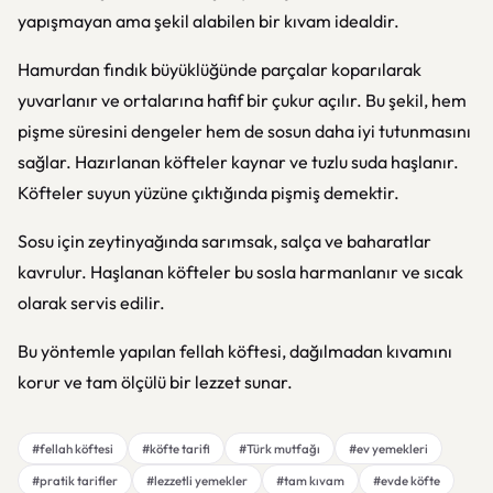
yapışmayan ama şekil alabilen bir kıvam idealdir.
Hamurdan fındık büyüklüğünde parçalar koparılarak
yuvarlanır ve ortalarına hafif bir çukur açılır. Bu şekil, hem
pişme süresini dengeler hem de sosun daha iyi tutunmasını
sağlar. Hazırlanan köfteler kaynar ve tuzlu suda haşlanır.
Köfteler suyun yüzüne çıktığında pişmiş demektir.
Sosu için zeytinyağında sarımsak, salça ve baharatlar
kavrulur. Haşlanan köfteler bu sosla harmanlanır ve sıcak
olarak servis edilir.
Bu yöntemle yapılan fellah köftesi, dağılmadan kıvamını
korur ve tam ölçülü bir lezzet sunar.
#fellah köftesi
#köfte tarifi
#Türk mutfağı
#ev yemekleri
#pratik tarifler
#lezzetli yemekler
#tam kıvam
#evde köfte