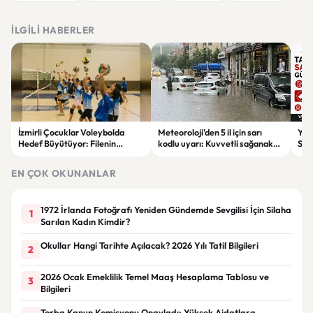
İLGILI HABERLER
İzmirli Çocuklar Voleybolda
Meteoroloji'den 5 il için sarı
Yaz
Hedef Büyütüyor: Filenin
kodlu uyarı: Kuvvetli sağanak
Spon
Sultanları İlham Kaynağı Oldu
ve fırtına geliyor
Günc
EN ÇOK OKUNANLAR
1972 İrlanda Fotoğrafı Yeniden Gündemde Sevgilisi İçin Silaha
1
Sarılan Kadın Kimdir?
Okullar Hangi Tarihte Açılacak? 2026 Yılı Tatil Bilgileri
2
2026 Ocak Emeklilik Temel Maaş Hesaplama Tablosu ve
3
Bilgileri
Torba Kanun Komisyonu Onayladı: Yüksek Aidatlara