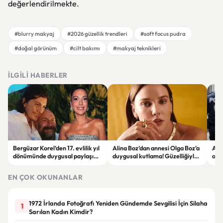
değerlendirilmekte.
#blurry makyaj
#2026 güzellik trendleri
#soft focus pudra
#doğal görünüm
#cilt bakımı
#makyaj teknikleri
İLGILI HABERLER
Bergüzar Korel’den 17. evlilik yıl
Alina Boz’dan annesi Olga Boz’a
Ank
dönümünde duygusal paylaşım!
duygusal kutlama! Güzelliğiyle
ope
Düğün albümünü açtı
dikkat çekti
hakk
EN ÇOK OKUNANLAR
1972 İrlanda Fotoğrafı Yeniden Gündemde Sevgilisi İçin Silaha
1
Sarılan Kadın Kimdir?