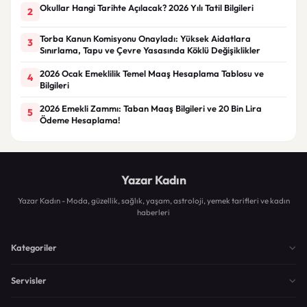
Okullar Hangi Tarihte Açılacak? 2026 Yılı Tatil Bilgileri
2
Torba Kanun Komisyonu Onayladı: Yüksek Aidatlara
3
Sınırlama, Tapu ve Çevre Yasasında Köklü Değişiklikler
2026 Ocak Emeklilik Temel Maaş Hesaplama Tablosu ve
4
Bilgileri
2026 Emekli Zammı: Taban Maaş Bilgileri ve 20 Bin Lira
5
Ödeme Hesaplama!
Yazar Kadın
Yazar Kadın - Moda, güzellik, sağlık, yaşam, astroloji, yemek tarifleri ve kadın
haberleri
Kategoriler
Servisler