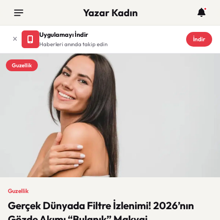
Yazar Kadın
Uygulamayı İndir
İndir
Haberleri anında takip edin
Guzellik
Guzellik
Gerçek Dünyada Filtre İzlenimi! 2026’nın
Gözde Akımı “Bulanık” Makyaj