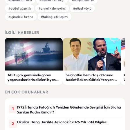
#doğal güzellik
#annelik deneyimi
#güzel köylü
#içimdeki fırtına
#takipçi etkileşimi
İLGILI HABERLER
ABD uçak gemisinde görev
Selahattin Demirtaş iddiasına
Altı
yapan askerlerin aileleri isyan
Adalet Bakanı Gürlek'ten yanıt:
Uzma
etti: "Dayanacak güçleri
"Böyle bir açıklama yapmadım"
son
kalmadı"
EN ÇOK OKUNANLAR
1972 İrlanda Fotoğrafı Yeniden Gündemde Sevgilisi İçin Silaha
1
Sarılan Kadın Kimdir?
Okullar Hangi Tarihte Açılacak? 2026 Yılı Tatil Bilgileri
2