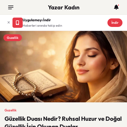
Yazar Kadın
Uygulamayı İndir
İndir
Haberleri anında takip edin
Guzellik
Guzellik
Güzellik Duası Nedir? Ruhsal Huzur ve Doğal
Güzellik İçin Okunan Dualar