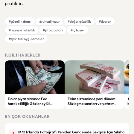
pratiktir.
#güzellik duası
#ruhsal huzur
#doğal güzellik
#dualar
#manevi rahatlık
#şifa duaları
#iç huzur
#spiritüel uygulamalar
İLGILI HABERLER
Dolar piyasalarında Fed
Evim sisteminde yeni dönem:
Alta
hareketliliği: Gözler eylül
Sözleşme sınırları ve yatırım
bell
ayındaki faiz kararında
kuralları değişti
Bil
duy
EN ÇOK OKUNANLAR
1972 İrlanda Fotoğrafı Yeniden Gündemde Sevgilisi İçin Silaha
1