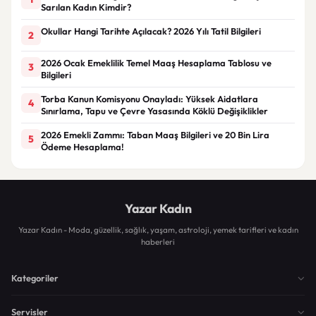
Sarılan Kadın Kimdir?
Okullar Hangi Tarihte Açılacak? 2026 Yılı Tatil Bilgileri
2
2026 Ocak Emeklilik Temel Maaş Hesaplama Tablosu ve
3
Bilgileri
Torba Kanun Komisyonu Onayladı: Yüksek Aidatlara
4
Sınırlama, Tapu ve Çevre Yasasında Köklü Değişiklikler
2026 Emekli Zammı: Taban Maaş Bilgileri ve 20 Bin Lira
5
Ödeme Hesaplama!
Yazar Kadın
Yazar Kadın - Moda, güzellik, sağlık, yaşam, astroloji, yemek tarifleri ve kadın
haberleri
Kategoriler
Servisler