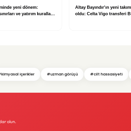
eminde yeni dönem:
Altay Bayındır'ın yeni takımı
nırları ve yatırım kuralları
oldu: Celta Vigo transferi Bi
Göregen videosuyla duyur
kimyasal içerikler
#uzman görüşü
#cilt hassasiyeti
dar olun.