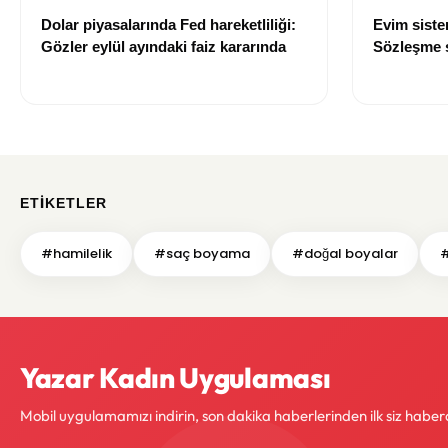
Dolar piyasalarında Fed hareketliliği:
Evim sist
Gözler eylül ayındaki faiz kararında
Sözleşme sı
değişti
ETIKETLER
#hamilelik
#saç boyama
#doğal boyalar
#
Yazar Kadın Uygulaması
Mobil uygulamamızı indirin, son dakika haberlerinden ilk siz haber