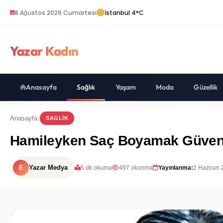
8 Ağustos 2026 Cumartesi
İstanbul 4°C
Yazar Kadın
Anasayfa
Sağlık
Yaşam
Moda
Güzellik
Anasayfa
SAGLIK
Hamileyken Saç Boyamak Güvenl
E
Yazar Medya
5 dk okuma
497 okunma
Yayınlanma:
2 Haziran 