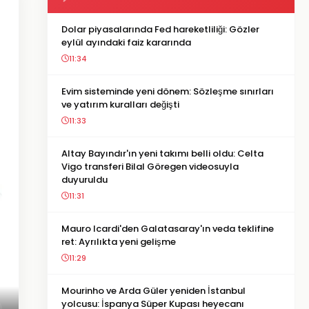
Dolar piyasalarında Fed hareketliliği: Gözler
eylül ayındaki faiz kararında
11:34
Evim sisteminde yeni dönem: Sözleşme sınırları
ve yatırım kuralları değişti
11:33
Altay Bayındır'ın yeni takımı belli oldu: Celta
Vigo transferi Bilal Göregen videosuyla
duyuruldu
11:31
Mauro Icardi'den Galatasaray'ın veda teklifine
ret: Ayrılıkta yeni gelişme
11:29
Mourinho ve Arda Güler yeniden İstanbul
yolcusu: İspanya Süper Kupası heyecanı