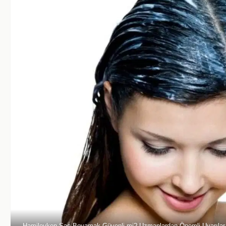
Hamileyken Saç Boyamak Güvenli mi? Uzmanlardan Önemli Uyarılar