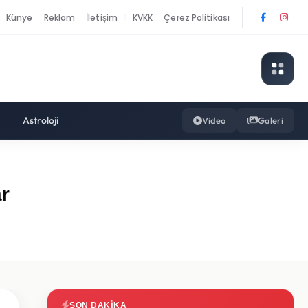
Künye
Reklam
İletişim
KVKK
Çerez Politikası
|
Astroloji
Video
Galeri
r
SON DAKIKA