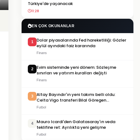
Türkiye'de yaşanacak
11:28
EN ÇOK OKUNANLAR
Dolar piyasalarında Fed hareketliliği: Gözler
1
eylül ayındaki faiz kararında
Finans
Evim sisteminde yeni dönem: Sözleşme
2
sınırları ve yatırım kuralları değişti
Finans
Altay Bayındır'ın yeni takımı belli oldu:
3
Celta Vigo transferi Bilal Göregen
videosuyla duyuruldu
Futbol
Mauro Icardi'den Galatasaray'ın veda
4
teklifine ret: Ayrılıkta yeni gelişme
Futbol