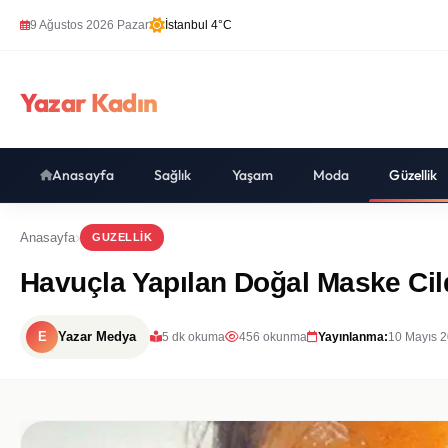
9 Ağustos 2026 Pazar
İstanbul 4°C
Yazar Kadın
Anasayfa
Sağlık
Yaşam
Moda
Güzellik
Anasayfa
GUZELLIK
Havuçla Yapılan Doğal Maske Cild
E
Yazar Medya
5 dk okuma
456 okunma
Yayınlanma:
10 Mayıs 2