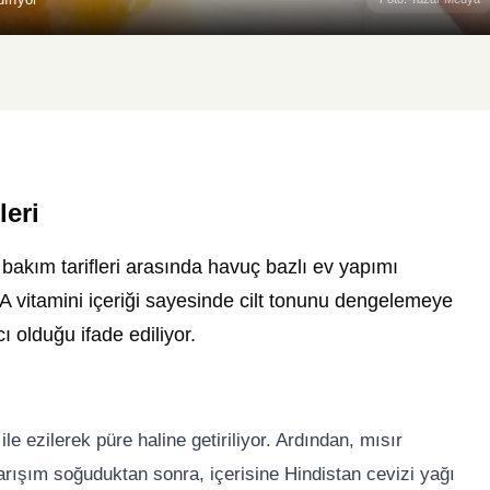
eri
akım tarifleri arasında havuç bazlı ev yapımı
A vitamini içeriği sayesinde cilt tonunu dengelemeye
 olduğu ifade ediliyor.
le ezilerek püre haline getiriliyor. Ardından, mısır
. Karışım soğuduktan sonra, içerisine Hindistan cevizi yağı