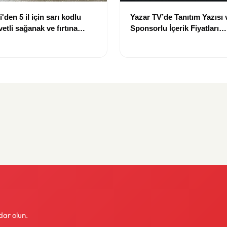
'den 5 il için sarı kodlu
Yazar TV’de Tanıtım Yazısı 
etli sağanak ve fırtına
Sponsorlu İçerik Fiyatları
Güncellendi: Yeni Fiyat 15 
dar olun.