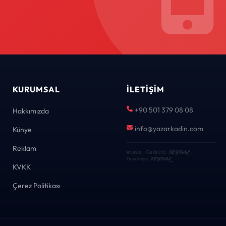
KURUMSAL
İLETIŞIM
+90 501 379 08 08
Hakkımızda
info@yazarkadin.com
Künye
Reklam
KEYDAL
eNews · Geliştirici
·
KEYDAL
Developer
KVKK
Çerez Politikası