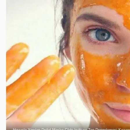
Havuçla Yapılan Doğal Maske Cilde Işıltı ve Ton Dengelemesi Kazand