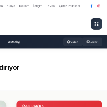
da
Künye
Reklam
İletişim
KVKK
Çerez Politikası
|
Astroloji
Video
Galeri
dırıyor
SON DAKIKA