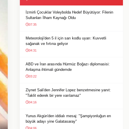
İzmirli Çocuklar Voleybolda Hedef Büyütüyor: Filenin
Sultanları İlham Kaynağı Oldu
07:35
Meteoroloji'den 5 il için sarı kodlu uyarı: Kuvvetli
sağanak ve fırtına geliyor
04:31
ABD ve İran arasında Hürmüz Boğazı diplomasisi:
Anlaşma ihtimali gündemde
03:22
Ziynet Sali'den Jennifer Lopez benzetmesine yanıt:
"Taklit ederek bir yere varılamaz"
04:16
Yunus Akgün'den iddialı mesaj: "Şampiyonluğun en
büyük adayı yine Galatasaray"
04:06