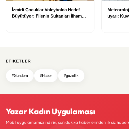
İzmirli Çocuklar Voleybolda Hedef
Meteoroloji
Büyütüyor: Filenin Sultanları İlham
uyarı: Kuvv
Kaynağı Oldu
geliyor
ETIKETLER
#Gundem
#Haber
#guzellik
Yazar Kadın Uygulaması
Mobil uygulamamızı indirin, son dakika haberlerinden ilk siz haber