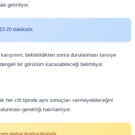
e getiriliyor.
15-20 dakikadır.
 karışımın, bekletildikten sonra durulanması tavsiye
dengeli bir görünüm kazanabileceği belirtiliyor.
ak her cilt tipinde aynı sonuçları vermeyebileceğini
olunması gerektiği hatırlatılıyor.
ımı derhal durdurulmalıdır.