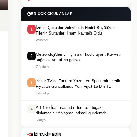
EN ÇOK OKUNANLAR
İzmirli Çocuklar Voleybolda Hedef Büyütüyor:
1
Filenin Sultanları İlham Kaynağı Oldu
Voleybol
Meteoroloji'den 5 il için sarı kodlu uyarı: Kuvvetli
2
sağanak ve fırtına geliyor
Gündem
Yazar TV’de Tanıtım Yazısı ve Sponsorlu İçerik
3
Fiyatları Güncellendi: Yeni Fiyat 15 Bin TL
Teknoloji
ABD ve İran arasında Hürmüz Boğazı
4
diplomasisi: Anlaşma ihtimali gündemde
Dünya
BIZI TAKIP EDIN