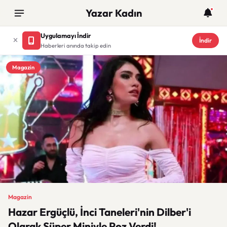
Yazar Kadın
Uygulamayı İndir
İndir
Haberleri anında takip edin
Magazin
Magazin
Hazar Ergüçlü, İnci Taneleri'nin Dilber'i
Olarak Süper Miniyle Poz Verdi!