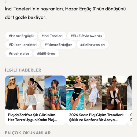
]
İnci Taneleri'nin hayranları, Hazar Ergüçlü'nün dönüşünü
dört gözle bekliyor.
#Hazar Ergüçlü
#İnci Taneleri
#ELLE Style Awards
#Dilber karakteri
#Yılmaz Erdoğan
#dizi hayranları
#siyah elbise
#ödül töreni
İLGILI HABERLER
Plajda Zarif ve Şık Görünüm:
2026 Kadın Plaj Giyim Trendleri:
Güz
Her Tarza Uygun Kadın Plaj
Şıklık ve Konforu Bir Araya
Dön
Giyim Önerileri
Getiren Modeller
Bakı
Çöz
EN ÇOK OKUNANLAR