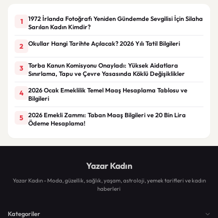
1972 İrlanda Fotoğrafı Yeniden Gündemde Sevgilisi İçin Silaha
1
Sarılan Kadın Kimdir?
Okullar Hangi Tarihte Açılacak? 2026 Yılı Tatil Bilgileri
2
Torba Kanun Komisyonu Onayladı: Yüksek Aidatlara
3
Sınırlama, Tapu ve Çevre Yasasında Köklü Değişiklikler
2026 Ocak Emeklilik Temel Maaş Hesaplama Tablosu ve
4
Bilgileri
2026 Emekli Zammı: Taban Maaş Bilgileri ve 20 Bin Lira
5
Ödeme Hesaplama!
Yazar Kadın
Yazar Kadın - Moda, güzellik, sağlık, yaşam, astroloji, yemek tarifleri ve kadın
haberleri
Kategoriler