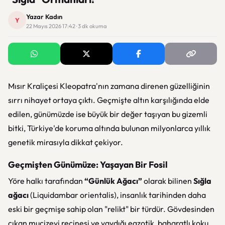
Yazar Kadın
Y
22 Mayıs 2026 17:42 · 3 dk okuma
Mısır Kraliçesi Kleopatra'nın zamana direnen güzelliğinin
sırrı nihayet ortaya çıktı. Geçmişte altın karşılığında elde
edilen, günümüzde ise büyük bir değer taşıyan bu gizemli
bitki, Türkiye'de koruma altında bulunan milyonlarca yıllık
genetik mirasıyla dikkat çekiyor.
Geçmişten Günümüze: Yaşayan Bir Fosil
Yöre halkı tarafından
“Günlük Ağacı”
olarak bilinen
Sığla
ağacı
(
Liquidambar orientalis
), insanlık tarihinden daha
eski bir geçmişe sahip olan "relikt" bir türdür. Gövdesinden
çıkan mucizevi reçinesi ve yaydığı egzotik, baharatlı koku