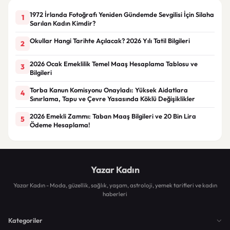
1972 İrlanda Fotoğrafı Yeniden Gündemde Sevgilisi İçin Silaha
1
Sarılan Kadın Kimdir?
Okullar Hangi Tarihte Açılacak? 2026 Yılı Tatil Bilgileri
2
2026 Ocak Emeklilik Temel Maaş Hesaplama Tablosu ve
3
Bilgileri
Torba Kanun Komisyonu Onayladı: Yüksek Aidatlara
4
Sınırlama, Tapu ve Çevre Yasasında Köklü Değişiklikler
2026 Emekli Zammı: Taban Maaş Bilgileri ve 20 Bin Lira
5
Ödeme Hesaplama!
Yazar Kadın
Yazar Kadın - Moda, güzellik, sağlık, yaşam, astroloji, yemek tarifleri ve kadın
haberleri
Kategoriler