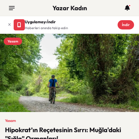
Yazar Kadın
Uygulamayı İndir
İndir
Haberleri anında takip edin
Yasam
Yasam
Hipokrat’ın Reçetesinin Sırrı: Muğla'daki
"Sığla" Ormanları!