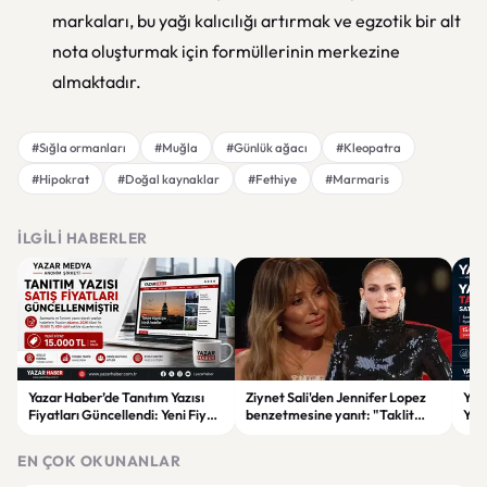
markaları, bu yağı kalıcılığı artırmak ve egzotik bir alt
nota oluşturmak için formüllerinin merkezine
almaktadır.
#Sığla ormanları
#Muğla
#Günlük ağacı
#Kleopatra
#Hipokrat
#Doğal kaynaklar
#Fethiye
#Marmaris
İLGILI HABERLER
Yazar Haber’de Tanıtım Yazısı
Ziynet Sali'den Jennifer Lopez
Yaz
Fiyatları Güncellendi: Yeni Fiyat
benzetmesine yanıt: "Taklit
Yazı
15 Bin TL
ederek bir yere varılamaz"
Fiya
EN ÇOK OKUNANLAR