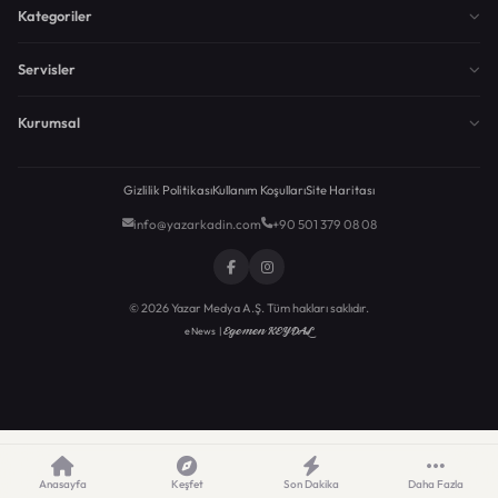
Kategoriler
Servisler
Kurumsal
Gizlilik Politikası
Kullanım Koşulları
Site Haritası
info@yazarkadin.com
+90 501 379 08 08
© 2026 Yazar Medya A.Ş. Tüm hakları saklıdır.
Egemen KEYDAL
eNews |
Anasayfa
Keşfet
Son Dakika
Daha Fazla