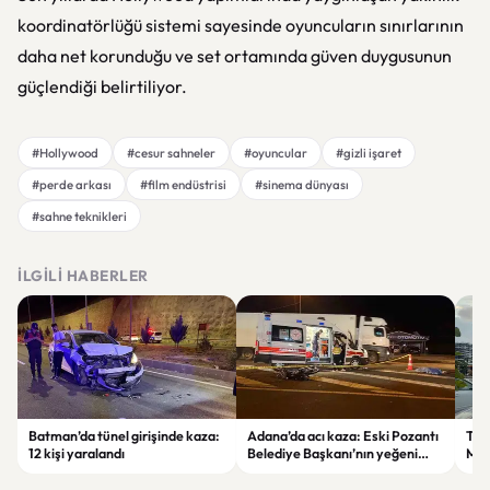
koordinatörlüğü sistemi sayesinde oyuncuların sınırlarının
daha net korunduğu ve set ortamında güven duygusunun
güçlendiği belirtiliyor.
#Hollywood
#cesur sahneler
#oyuncular
#gizli işaret
#perde arkası
#film endüstrisi
#sinema dünyası
#sahne teknikleri
İLGILI HABERLER
Batman’da tünel girişinde kaza:
Adana’da acı kaza: Eski Pozantı
Tra
12 kişi yaralandı
Belediye Başkanı’nın yeğeni
Mer
yaşamını yitirdi
Mah
Tra