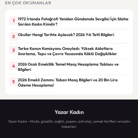
EN ÇOK OKUNANLAR
Zam
1972 İrlanda Fotoğrafı Yeniden Gündemde Sevgilisi İçin Silaha
1
Sarılan Kadın Kimdir?
Okullar Hangi Tarihte Açılacak? 2026 Yılı Tatil Bilgileri
2
Torba Kanun Komisyonu Onayladı: Yüksek Aidatlara
3
Sınırlama, Tapu ve Çevre Yasasında Köklü Değişiklikler
2026 Ocak Emeklilik Temel Maaş Hesaplama Tablosu ve
4
Bilgileri
2026 Emekli Zammı: Taban Maaş Bilgileri ve 20 Bin Lira
5
Ödeme Hesaplama!
Yazar Kadın
Yazar Kadın - Moda, güzellik, sağlık, yaşam, astroloji, yemek tarifleri ve kadın
haberleri