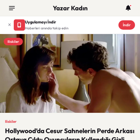
Yazar Kadın
Uygulamayı İndir
İndir
Haberleri anında takip edin
Iliskiler
Iliskiler
Hollywood’da Cesur Sahnelerin Perde Arkası
Ortaya Çıktı: Oyuncuların Kullandığı Gizli