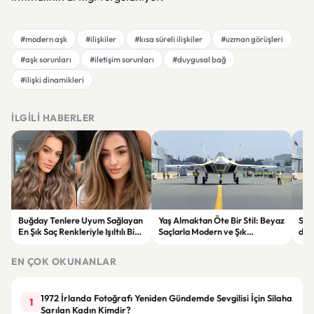
#modern aşk
#ilişkiler
#kısa süreli ilişkiler
#uzman görüşleri
#aşk sorunları
#iletişim sorunları
#duygusal bağ
#ilişki dinamikleri
İLGILI HABERLER
Buğday Tenlere Uyum Sağlayan
Yaş Almaktan Öte Bir Stil: Beyaz
Sav
En Şık Saç Renkleriyle Işıltılı Bir
Saçlarla Modern ve Şık
döne
Görünüm
Görünüm Önerileri
çatı
EN ÇOK OKUNANLAR
1972 İrlanda Fotoğrafı Yeniden Gündemde Sevgilisi İçin Silaha
1
Sarılan Kadın Kimdir?