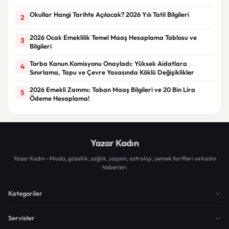
Okullar Hangi Tarihte Açılacak? 2026 Yılı Tatil Bilgileri
2
2026 Ocak Emeklilik Temel Maaş Hesaplama Tablosu ve
3
Bilgileri
Torba Kanun Komisyonu Onayladı: Yüksek Aidatlara
4
Sınırlama, Tapu ve Çevre Yasasında Köklü Değişiklikler
2026 Emekli Zammı: Taban Maaş Bilgileri ve 20 Bin Lira
5
Ödeme Hesaplama!
Yazar Kadın
Yazar Kadın - Moda, güzellik, sağlık, yaşam, astroloji, yemek tarifleri ve kadın
haberleri
Kategoriler
Servisler