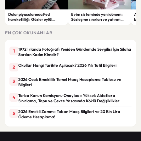
Dolar piyasalarında Fed
Evim sisteminde yeni dönem:
Alta
hareketliliği: Gözler eylül
Sözleşme sınırları ve yatırım
bell
ayındaki faiz kararında
kuralları değişti
Bil
duy
EN ÇOK OKUNANLAR
1972 İrlanda Fotoğrafı Yeniden Gündemde Sevgilisi İçin Silaha
1
Sarılan Kadın Kimdir?
Okullar Hangi Tarihte Açılacak? 2026 Yılı Tatil Bilgileri
2
2026 Ocak Emeklilik Temel Maaş Hesaplama Tablosu ve
3
Bilgileri
Torba Kanun Komisyonu Onayladı: Yüksek Aidatlara
4
Sınırlama, Tapu ve Çevre Yasasında Köklü Değişiklikler
2026 Emekli Zammı: Taban Maaş Bilgileri ve 20 Bin Lira
5
Ödeme Hesaplama!