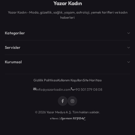
Yazar Kadın
Yazar Kadın - Moda, güzellik, sağlık, yaşam, astroloji, yemek tarifleri ve kadın
haberleri
Kategoriler
Servisler
Kurumsal
Gizlilik Politikası
Kullanım Koşulları
Site Haritası
info@yazarkadin.com
+90 501 379 08 08
© 2026 Yazar Medya A.Ş. Tüm hakları saklıdır.
Egemen KEYDAL
eNews |