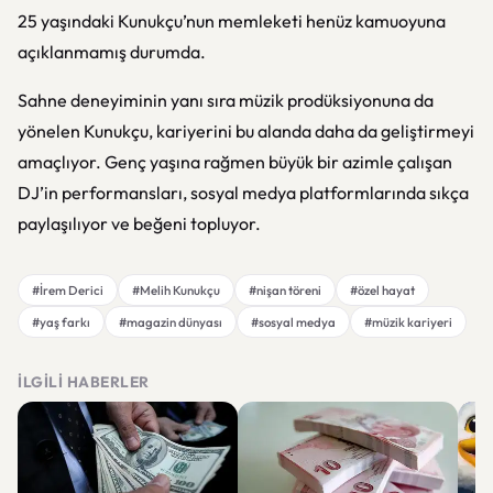
25 yaşındaki Kunukçu’nun memleketi henüz kamuoyuna
açıklanmamış durumda.
Sahne deneyiminin yanı sıra müzik prodüksiyonuna da
yönelen Kunukçu, kariyerini bu alanda daha da geliştirmeyi
amaçlıyor. Genç yaşına rağmen büyük bir azimle çalışan
DJ’in performansları, sosyal medya platformlarında sıkça
paylaşılıyor ve beğeni topluyor.
#İrem Derici
#Melih Kunukçu
#nişan töreni
#özel hayat
#yaş farkı
#magazin dünyası
#sosyal medya
#müzik kariyeri
İLGILI HABERLER