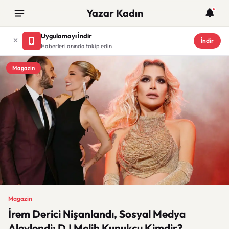
Yazar Kadın
Uygulamayı İndir
İndir
Haberleri anında takip edin
Magazin
Magazin
İrem Derici Nişanlandı, Sosyal Medya
Alevlendi: DJ Melih Kunukçu Kimdir?