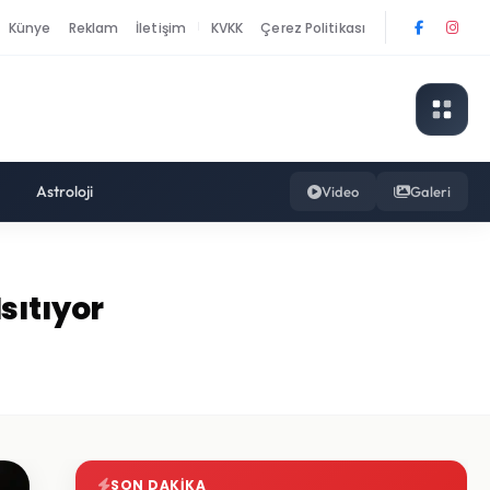
Künye
Reklam
İletişim
KVKK
Çerez Politikası
|
Astroloji
Video
Galeri
sıtıyor
SON DAKIKA