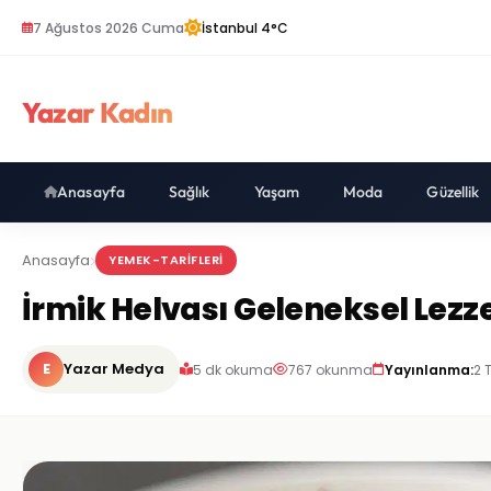
7 Ağustos 2026 Cuma
İstanbul 4°C
Yazar Kadın
Anasayfa
Sağlık
Yaşam
Moda
Güzellik
Anasayfa
YEMEK-TARIFLERI
İrmik Helvası Geleneksel Lezz
E
Yazar Medya
5 dk okuma
767 okunma
Yayınlanma:
2 