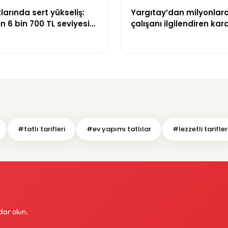
tlarında sert yükseliş:
Yargıtay’dan milyonlar
n 6 bin 700 TL seviyesini
çalışanı ilgilendiren kara
kıdem tazminatı hesabı
edilecek
#tatlı tarifleri
#ev yapımı tatlılar
#lezzetli tarifler
dar olun.