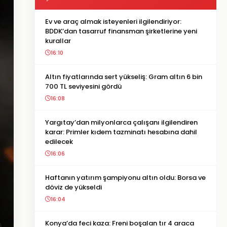
Ev ve araç almak isteyenleri ilgilendiriyor:
BDDK’dan tasarruf finansman şirketlerine yeni
kurallar
16:10
Altın fiyatlarında sert yükseliş: Gram altın 6 bin
700 TL seviyesini gördü
16:08
Yargıtay’dan milyonlarca çalışanı ilgilendiren
karar: Primler kıdem tazminatı hesabına dahil
edilecek
16:06
Haftanın yatırım şampiyonu altın oldu: Borsa ve
döviz de yükseldi
16:04
Konya’da feci kaza: Freni boşalan tır 4 araca