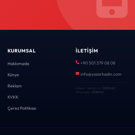
KURUMSAL
İLETIŞIM
+90 501 379 08 08
Hakkımızda
info@yazarkadin.com
Künye
Reklam
eNews · Geliştirici
KEYDAL
·
Developer
KEYDAL
KVKK
Çerez Politikası