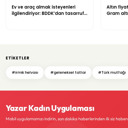
Ev ve araç almak isteyenleri
Altın fiya
ilgilendiriyor: BDDK’dan tasarruf
Gram altı
finansman şirketlerine yeni
gördü
kurallar
ETIKETLER
#irmik helvası
#geleneksel tatlar
#Türk mutfağı
Yazar Kadın Uygulaması
Mobil uygulamamızı indirin, son dakika haberlerinden ilk siz haber