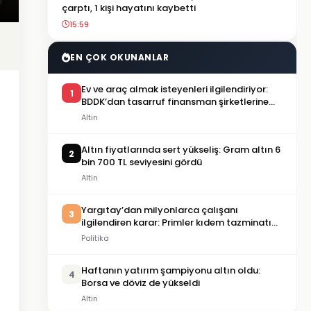
çarptı, 1 kişi hayatını kaybetti
15:59
EN ÇOK OKUNANLAR
Ev ve araç almak isteyenleri ilgilendiriyor:
1
BDDK’dan tasarruf finansman şirketlerine
yeni kurallar
Altin
Altın fiyatlarında sert yükseliş: Gram altın 6
2
bin 700 TL seviyesini gördü
Altin
Yargıtay’dan milyonlarca çalışanı
3
ilgilendiren karar: Primler kıdem tazminatı
hesabına dahil edilecek
Politika
Haftanın yatırım şampiyonu altın oldu:
4
Borsa ve döviz de yükseldi
Altin