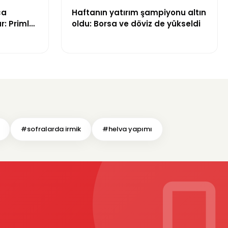
ca
Haftanın yatırım şampiyonu altın
r: Primler
oldu: Borsa ve döviz de yükseldi
na dahil
#sofralarda irmik
#helva yapımı