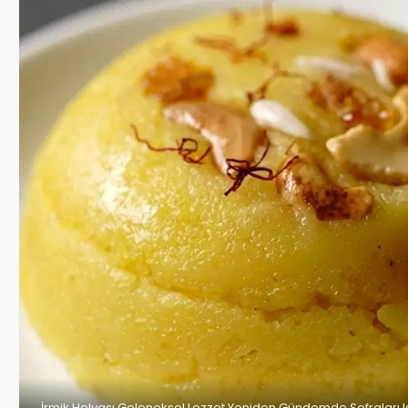
İrmik Helvası Geleneksel Lezzet Yeniden Gündemde Sofraları Is