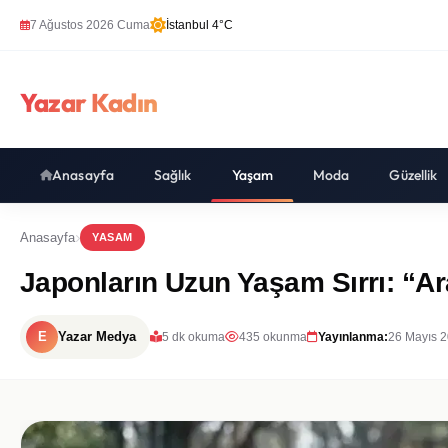
7 Ağustos 2026 Cuma
İstanbul 4°C
Yazar Kadın
Anasayfa
Sağlık
Yaşam
Moda
Güzellik
Anasayfa
YASAM
Japonların Uzun Yaşam Sırrı: “Ara
E
Yazar Medya
5 dk okuma
435 okunma
Yayınlanma:
26 Mayıs 2