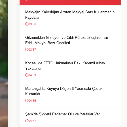
Makyajın Kalıcılığını Artıran Makyaj Bazı Kullanmanın
Faydaları
03:56
Gözenekleri Gizleyen ve Cildi Pürüzsüzleştiren En
Etkili Makyaj Bazı Önerileri
03:57
Kocaeli’de FETÖ Hükümlüsü Eski Kıdemli Albay
Yakalandı
04:39
Manavgat’ta Kuyuya Düşen 6 Yaşındaki Çocuk
Kurtarıldı
04:35
Şam’da Şiddetli Patlama: Ölü ve Yaralılar Var
04:31