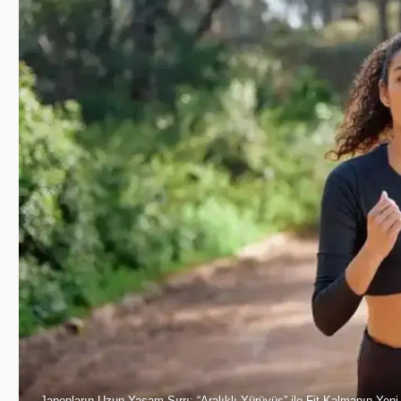
Japonların Uzun Yaşam Sırrı: “Aralıklı Yürüyüş” ile Fit Kalmanın Yeni