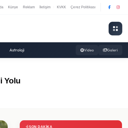
da
Künye
Reklam
İletişim
KVKK
Çerez Politikası
|
Astroloji
Video
Galeri
i Yolu
SON DAKIKA