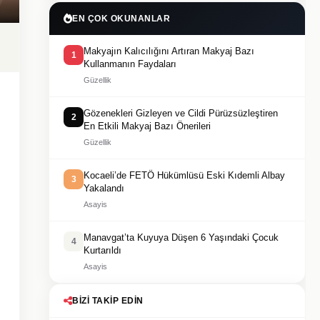
EN ÇOK OKUNANLAR
Makyajın Kalıcılığını Artıran Makyaj Bazı
1
Kullanmanın Faydaları
Güzellik
Gözenekleri Gizleyen ve Cildi Pürüzsüzleştiren
2
En Etkili Makyaj Bazı Önerileri
Güzellik
Kocaeli’de FETÖ Hükümlüsü Eski Kıdemli Albay
3
Yakalandı
Asayis
Manavgat’ta Kuyuya Düşen 6 Yaşındaki Çocuk
4
Kurtarıldı
Asayis
BIZI TAKIP EDIN