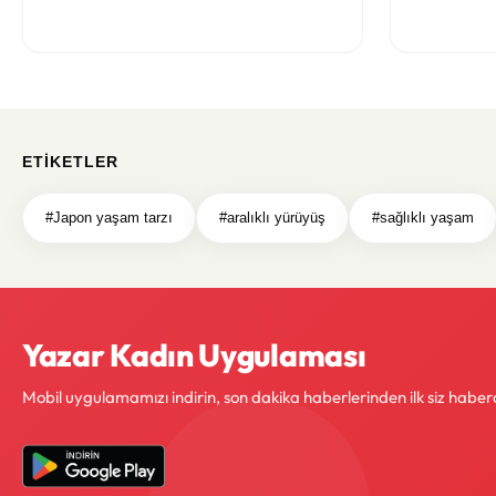
Bazı Öneri
ETIKETLER
#Japon yaşam tarzı
#aralıklı yürüyüş
#sağlıklı yaşam
Yazar Kadın Uygulaması
Mobil uygulamamızı indirin, son dakika haberlerinden ilk siz haber