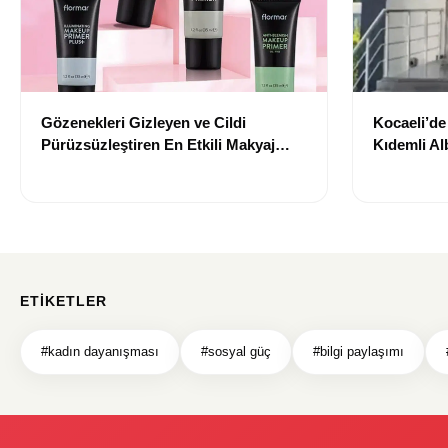
Gözenekleri Gizleyen ve Cildi
Kocaeli’d
Pürüzsüzleştiren En Etkili Makyaj
Kıdemli Al
Bazı Önerileri
ETIKETLER
#kadın dayanışması
#sosyal güç
#bilgi paylaşımı