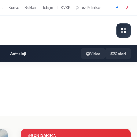
da
Künye
Reklam
İletişim
KVKK
Çerez Politikası
|
Astroloji
Video
Galeri
SON DAKIKA