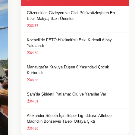
Gözenekleri Gizleyen ve Cildi Pürüzsüzleştiren En
Etkili Makyaj Bazı Önerileri
03:57
Kocaeli’de FETÖ Hükümlüsü Eski Kıdemli Albay
Yakalandı
04:39
Manavgat’ta Kuyuya Düşen 6 Yaşındaki Çocuk
Kurtarıldı
04:35
Şam’da Şiddetli Patlama: Ölü ve Yaralılar Var
04:31
Alexander Sörloth İçin Süper Lig İddiası: Atletico
Madrid’in Bonservis Talebi Ortaya Çıktı
04:26