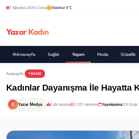
7 Ağustos 2026 Cuma
İstanbul 4°C
Yazar Kadın
Anasayfa
Sağlık
Yaşam
Moda
Güzellik
Anasayfa
YASAM
Kadınlar Dayanışma İle Hayatta K
E
Yazar Medya
5 dk okuma
1.327 okunma
Yayınlanma:
19 Ocak 