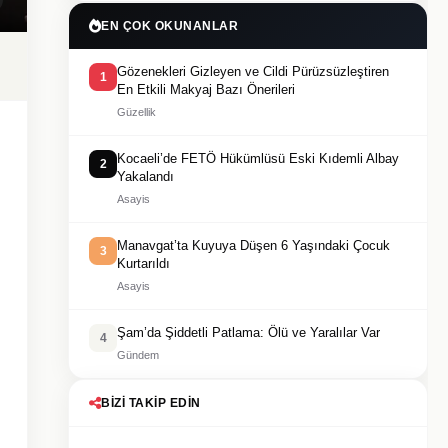
EN ÇOK OKUNANLAR
Gözenekleri Gizleyen ve Cildi Pürüzsüzleştiren
1
En Etkili Makyaj Bazı Önerileri
Güzellik
Kocaeli’de FETÖ Hükümlüsü Eski Kıdemli Albay
2
Yakalandı
Asayis
Manavgat’ta Kuyuya Düşen 6 Yaşındaki Çocuk
3
Kurtarıldı
Asayis
Şam’da Şiddetli Patlama: Ölü ve Yaralılar Var
4
Gündem
BIZI TAKIP EDIN