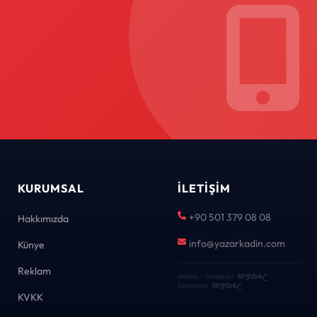
KURUMSAL
İLETIŞIM
+90 501 379 08 08
Hakkımızda
info@yazarkadin.com
Künye
Reklam
KEYDAL
eNews · Geliştirici
·
KEYDAL
Developer
KVKK