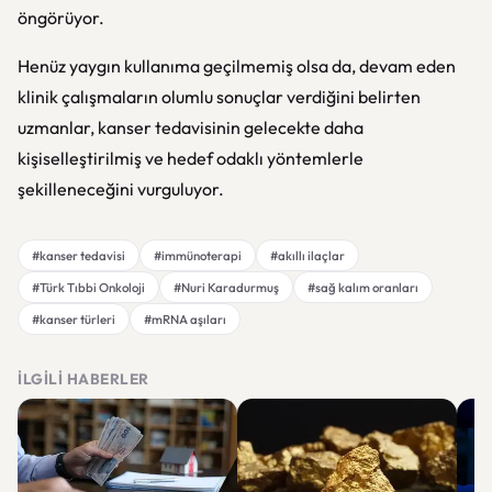
öngörüyor.
Henüz yaygın kullanıma geçilmemiş olsa da, devam eden
klinik çalışmaların olumlu sonuçlar verdiğini belirten
uzmanlar, kanser tedavisinin gelecekte daha
kişiselleştirilmiş ve hedef odaklı yöntemlerle
şekilleneceğini vurguluyor.
#kanser tedavisi
#immünoterapi
#akıllı ilaçlar
#Türk Tıbbi Onkoloji
#Nuri Karadurmuş
#sağ kalım oranları
#kanser türleri
#mRNA aşıları
İLGILI HABERLER