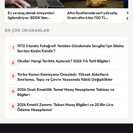
Ev ve araç almak isteyenleri
Altın fiyatlarında sert yükseliş:
Yar
ilgilendiriyor: BDDK’dan
Gram altın 6 bin 700 TL
çalı
tasarruf finansman şirketlerine
seviyesini gördü
Pri
yeni kurallar
hes
EN ÇOK OKUNANLAR
1972 İrlanda Fotoğrafı Yeniden Gündemde Sevgilisi İçin Silaha
1
Sarılan Kadın Kimdir?
Okullar Hangi Tarihte Açılacak? 2026 Yılı Tatil Bilgileri
2
Torba Kanun Komisyonu Onayladı: Yüksek Aidatlara
3
Sınırlama, Tapu ve Çevre Yasasında Köklü Değişiklikler
2026 Ocak Emeklilik Temel Maaş Hesaplama Tablosu ve
4
Bilgileri
2026 Emekli Zammı: Taban Maaş Bilgileri ve 20 Bin Lira
5
Ödeme Hesaplama!