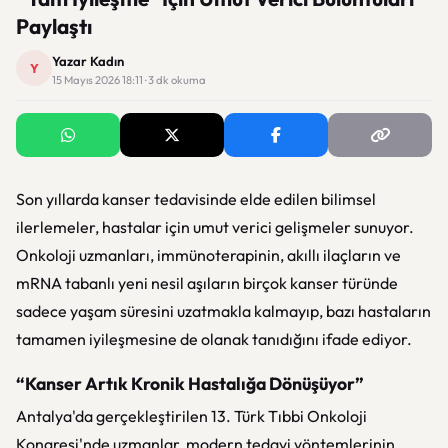
Paylaştı
Yazar Kadın
Y
15 Mayıs 2026 18:11 · 3 dk okuma
Son yıllarda kanser tedavisinde elde edilen bilimsel
ilerlemeler, hastalar için umut verici gelişmeler sunuyor.
Onkoloji uzmanları, immünoterapinin, akıllı ilaçların ve
mRNA tabanlı yeni nesil aşıların birçok kanser türünde
sadece yaşam süresini uzatmakla kalmayıp, bazı hastaların
tamamen iyileşmesine de olanak tanıdığını ifade ediyor.
“Kanser Artık Kronik Hastalığa Dönüşüyor”
Antalya'da gerçekleştirilen 13. Türk Tıbbi Onkoloji
Kongresi'nde uzmanlar, modern tedavi yöntemlerinin