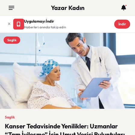
Yazar Kadın
Uygulamayı İndir
İndir
Haberleri anında takip edin
Saglik
Saglik
Kanser Tedavisinde Yenilikler: Uzmanlar
“Tam İyileşme” İçin Umut Verici Buluntuları