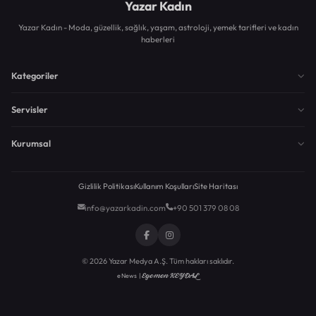
Yazar Kadın
Yazar Kadın - Moda, güzellik, sağlık, yaşam, astroloji, yemek tarifleri ve kadın
haberleri
Kategoriler
Servisler
Kurumsal
Gizlilik Politikası
Kullanım Koşulları
Site Haritası
info@yazarkadin.com
+90 501 379 08 08
© 2026 Yazar Medya A.Ş. Tüm hakları saklıdır.
Egemen KEYDAL
eNews |