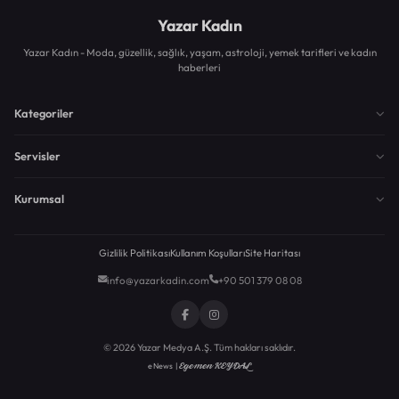
Yazar Kadın
Yazar Kadın - Moda, güzellik, sağlık, yaşam, astroloji, yemek tarifleri ve kadın
haberleri
Kategoriler
Servisler
Kurumsal
Gizlilik Politikası
Kullanım Koşulları
Site Haritası
info@yazarkadin.com
+90 501 379 08 08
© 2026 Yazar Medya A.Ş. Tüm hakları saklıdır.
Egemen KEYDAL
eNews |