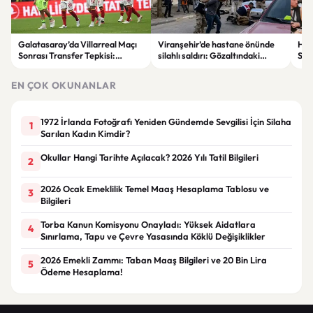
Galatasaray’da Villarreal Maçı
Viranşehir’de hastane önünde
Han
Sonrası Transfer Tepkisi:
silahlı saldırı: Gözaltındaki
Sür
Taraftar Yönetimi Eleştirdi
şüpheli hayatını kaybetti
EN ÇOK OKUNANLAR
1972 İrlanda Fotoğrafı Yeniden Gündemde Sevgilisi İçin Silaha
1
Sarılan Kadın Kimdir?
Okullar Hangi Tarihte Açılacak? 2026 Yılı Tatil Bilgileri
2
2026 Ocak Emeklilik Temel Maaş Hesaplama Tablosu ve
3
Bilgileri
Torba Kanun Komisyonu Onayladı: Yüksek Aidatlara
4
Sınırlama, Tapu ve Çevre Yasasında Köklü Değişiklikler
2026 Emekli Zammı: Taban Maaş Bilgileri ve 20 Bin Lira
5
Ödeme Hesaplama!