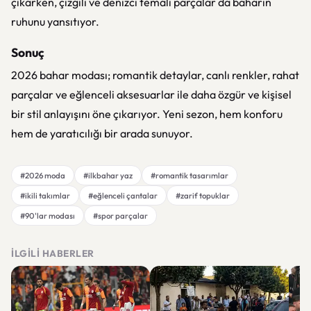
çıkarken, çizgili ve denizci temalı parçalar da baharın
ruhunu yansıtıyor.
Sonuç
2026 bahar modası; romantik detaylar, canlı renkler, rahat
parçalar ve eğlenceli aksesuarlar ile daha özgür ve kişisel
bir stil anlayışını öne çıkarıyor. Yeni sezon, hem konforu
hem de yaratıcılığı bir arada sunuyor.
#2026 moda
#ilkbahar yaz
#romantik tasarımlar
#ikili takımlar
#eğlenceli çantalar
#zarif topuklar
#90'lar modası
#spor parçalar
İLGILI HABERLER