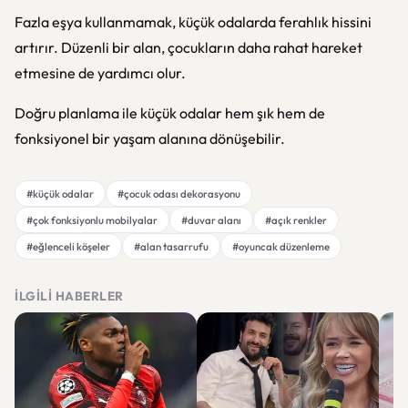
Fazla eşya kullanmamak, küçük odalarda ferahlık hissini
artırır. Düzenli bir alan, çocukların daha rahat hareket
etmesine de yardımcı olur.
Doğru planlama ile küçük odalar hem şık hem de
fonksiyonel bir yaşam alanına dönüşebilir.
#küçük odalar
#çocuk odası dekorasyonu
#çok fonksiyonlu mobilyalar
#duvar alanı
#açık renkler
#eğlenceli köşeler
#alan tasarrufu
#oyuncak düzenleme
İLGILI HABERLER