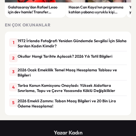
Galatasaray’dan Rafael Leao
Hasan Can Kaya’nın programına
YÖK
için dev hamle! Transfer
katılan yabancı uyruklu kişi
yap
görüşmeleri başladı
çalışma izni olmadığı
dök
gerekçesiyle gözaltına alındı
EN ÇOK OKUNANLAR
1972 İrlanda Fotoğrafı Yeniden Gündemde Sevgilisi İçin Silaha
1
Sarılan Kadın Kimdir?
Okullar Hangi Tarihte Açılacak? 2026 Yılı Tatil Bilgileri
2
2026 Ocak Emeklilik Temel Maaş Hesaplama Tablosu ve
3
Bilgileri
Torba Kanun Komisyonu Onayladı: Yüksek Aidatlara
4
Sınırlama, Tapu ve Çevre Yasasında Köklü Değişiklikler
2026 Emekli Zammı: Taban Maaş Bilgileri ve 20 Bin Lira
5
Ödeme Hesaplama!
Yazar Kadın