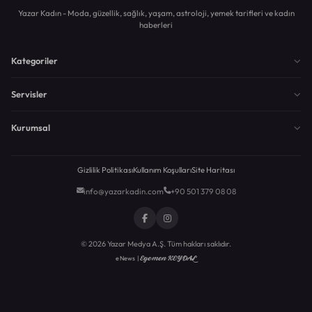
Yazar Kadın - Moda, güzellik, sağlık, yaşam, astroloji, yemek tarifleri ve kadın
haberleri
Kategoriler
Servisler
Kurumsal
Gizlilik Politikası
Kullanım Koşulları
Site Haritası
info@yazarkadin.com
+90 501 379 08 08
© 2026 Yazar Medya A.Ş. Tüm hakları saklıdır.
Egemen KEYDAL
eNews |