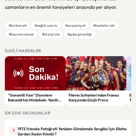
uzmanların en önemli tavsiyeleri arasında yer alıyor.
#kurban eti
#sağlık uyarısı
#az pişmiş et
#hastalık riski
#bayram öncesi
#et pişirme
#gıda güvenliği
İLGILI HABERLER
“Garantili Vize” Diyenlere
Filenin Sultanları’ndan Fransa
Bak
Bakanlıktan Müdahale: Yanıltıcı
Karşısında Güçlü Prova
Tür
Reklamlara Durdurma Kararı
yıll
sağ
EN ÇOK OKUNANLAR
1972 İrlanda Fotoğrafı Yeniden Gündemde Sevgilisi İçin Silaha
1
Sarılan Kadın Kimdir?