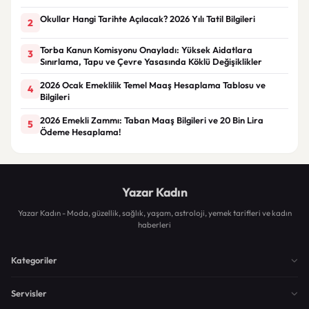
Okullar Hangi Tarihte Açılacak? 2026 Yılı Tatil Bilgileri
2
Torba Kanun Komisyonu Onayladı: Yüksek Aidatlara
3
Sınırlama, Tapu ve Çevre Yasasında Köklü Değişiklikler
2026 Ocak Emeklilik Temel Maaş Hesaplama Tablosu ve
4
Bilgileri
2026 Emekli Zammı: Taban Maaş Bilgileri ve 20 Bin Lira
5
Ödeme Hesaplama!
Yazar Kadın
Yazar Kadın - Moda, güzellik, sağlık, yaşam, astroloji, yemek tarifleri ve kadın
haberleri
Kategoriler
Servisler