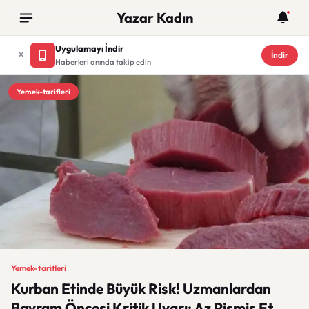
Yazar Kadın
Uygulamayı İndir
İndir
Haberleri anında takip edin
Yemek-tarifleri
Yemek-tarifleri
Kurban Etinde Büyük Risk! Uzmanlardan
Bayram Öncesi Kritik Uyarı: Az Pişmiş Et