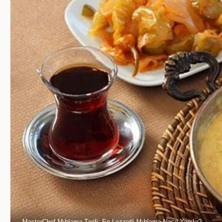
MasterChef Mıhlama Tarifi: En Lezzetli Mıhlama Nasıl Yapılır?