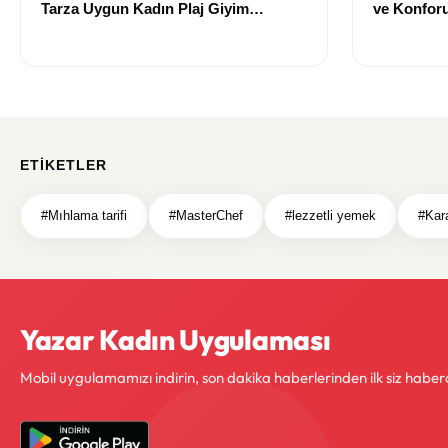
Tarza Uygun Kadın Plaj Giyim
ve Konforu
Önerileri
Modeller
ETIKETLER
#Mıhlama tarifi
#MasterChef
#lezzetli yemek
#Kar
Yazar Kadın Uygulaması
Mobil uygulamamızı indirin, son dakika haberlerinden ilk siz haber