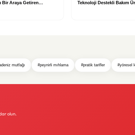
 Bir Araya Getiren
Teknoloji Destekli Bakım Ür
Yenilikçi Çözümler
adeniz mutfağı
#peynirli mıhlama
#pratik tarifler
#yöresel l
dar olun.