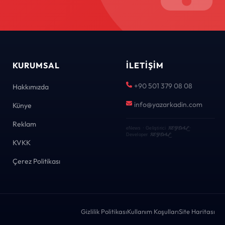
KURUMSAL
İLETIŞIM
+90 501 379 08 08
Hakkımızda
info@yazarkadin.com
Künye
Reklam
KEYDAL
eNews · Geliştirici
·
KEYDAL
Developer
KVKK
Çerez Politikası
Gizlilik Politikası
Kullanım Koşulları
Site Haritası