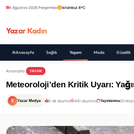
6 Ağustos 2026 Perşembe
İstanbul 4°C
Yazar Kadın
Anasayfa
Sağlık
Yaşam
Moda
Güzellik
Anasayfa
YASAM
Meteoroloji’den Kritik Uyarı: Yağ
5 dk okuma
441 okunma
31 Mayı
E
Yazar Medya
Yayınlanma: