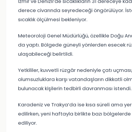
İzmir ve Denizli’de sıcaklıkların 31 dereceye k
derece civarında seyredeceği öngörülüyor. İs
sıcaklık ölçülmesi bekleniyor.
Meteoroloji Genel Müdürlüğü
, özellikle Doğu A
da yaptı. Bölgede güneyli yönlerden esecek r
ulaşabileceği belirtildi.
Yetkililer, kuvvetli rüzgâr nedeniyle çatı uçma
olumsuzluklara karşı vatandaşların dikkatli olma
bulunacak kişilerin tedbirli davranması istendi.
Karadeniz ve Trakya’da ise kısa süreli ama yer 
edilirken, yeni haftayla birlikte bazı bölgeler
ediliyor.