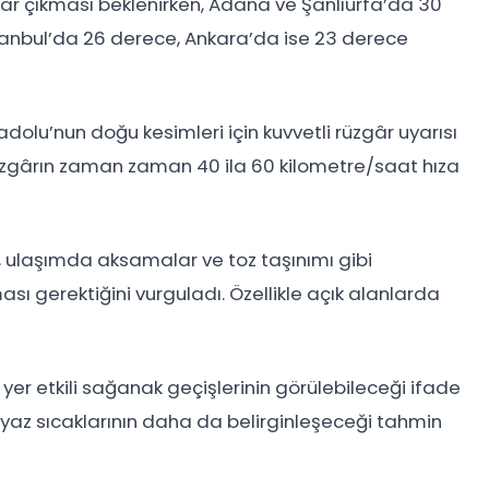
adar çıkması beklenirken, Adana ve Şanlıurfa’da 30
tanbul’da 26 derece, Ankara’da ise 23 derece
nadolu’nun doğu kesimleri için kuvvetli rüzgâr uyarısı
üzgârın zaman zaman 40 ila 60 kilometre/saat hıza
sı, ulaşımda aksamalar ve toz taşınımı gibi
sı gerektiğini vurguladı. Özellikle açık alanlarda
yer etkili sağanak geçişlerinin görülebileceği ifade
de yaz sıcaklarının daha da belirginleşeceği tahmin