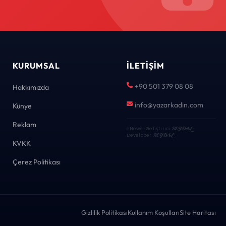
KURUMSAL
İLETIŞIM
+90 501 379 08 08
Hakkımızda
info@yazarkadin.com
Künye
Reklam
eNews · Geliştirici
KEYDAL
·
Developer
KEYDAL
KVKK
Çerez Politikası
Gizlilik Politikası
Kullanım Koşulları
Site Haritası