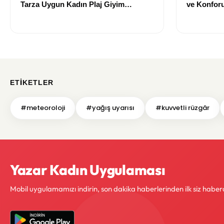
Tarza Uygun Kadın Plaj Giyim
ve Konforu
Önerileri
Modeller
ETIKETLER
#meteoroloji
#yağış uyarısı
#kuvvetli rüzgâr
Yazar Kadın Uygulaması
Mobil uygulamamızı indirin, son dakika haberlerinden ilk siz haber