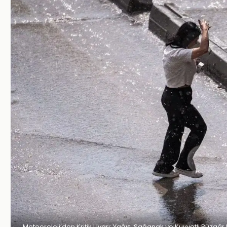
Meteoroloji’den Kritik Uyarı: Yağış, Sağanak ve Kuvvetli Rüzgâr 