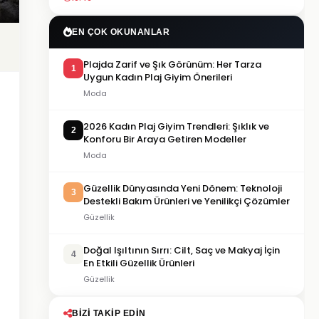
EN ÇOK OKUNANLAR
Plajda Zarif ve Şık Görünüm: Her Tarza
1
Uygun Kadın Plaj Giyim Önerileri
Moda
2026 Kadın Plaj Giyim Trendleri: Şıklık ve
2
Konforu Bir Araya Getiren Modeller
Moda
Güzellik Dünyasında Yeni Dönem: Teknoloji
3
Destekli Bakım Ürünleri ve Yenilikçi Çözümler
Güzellik
Doğal Işıltının Sırrı: Cilt, Saç ve Makyaj İçin
4
En Etkili Güzellik Ürünleri
Güzellik
BIZI TAKIP EDIN