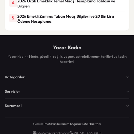
2026 Ocak Emeklilik Temel Maaş Hesaplama Tablosu ve
4
Bilgileri
2026 Emekli Zammı: Taban Maaş Bilgileri ve 20 Bin Lira
5
Ödeme Hesaplama!
Yazar Kadın
Yazar Kadın - Moda, güzellik, sağlık, yaşam, astroloji, yemek tarifleri ve kadın
haberleri
Kategoriler
Servisler
Kurumsal
Gizlilik Politikası
Kullanım Koşulları
Site Haritası
info@yazarkadin.com
+90 501 379 08 08