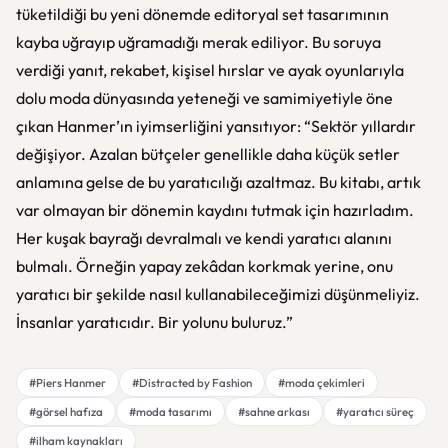
tüketildiği bu yeni dönemde editoryal set tasarımının
kayba uğrayıp uğramadığı merak ediliyor. Bu soruya
verdiği yanıt, rekabet, kişisel hırslar ve ayak oyunlarıyla
dolu moda dünyasında yeteneği ve samimiyetiyle öne
çıkan Hanmer’ın iyimserliğini yansıtıyor: “Sektör yıllardır
değişiyor. Azalan bütçeler genellikle daha küçük setler
anlamına gelse de bu yaratıcılığı azaltmaz. Bu kitabı, artık
var olmayan bir dönemin kaydını tutmak için hazırladım.
Her kuşak bayrağı devralmalı ve kendi yaratıcı alanını
bulmalı. Örneğin yapay zekâdan korkmak yerine, onu
yaratıcı bir şekilde nasıl kullanabileceğimizi düşünmeliyiz.
İnsanlar yaratıcıdır. Bir yolunu buluruz.”
#Piers Hanmer
#Distracted by Fashion
#moda çekimleri
#görsel hafıza
#moda tasarımı
#sahne arkası
#yaratıcı süreç
#ilham kaynakları