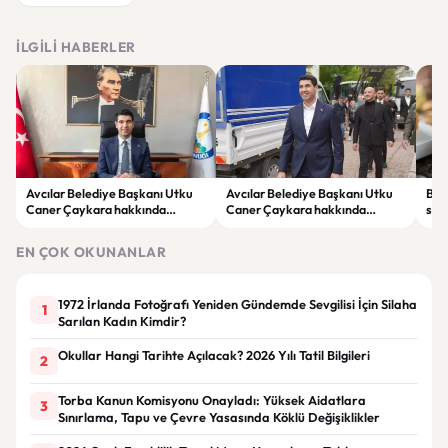
İLGILI HABERLER
Avcılar Belediye Başkanı Utku
Avcılar Belediye Başkanı Utku
Bur
Caner Çaykara hakkında
Caner Çaykara hakkında
size
tahliye kararı
tahliye kararı
kah
EN ÇOK OKUNANLAR
1972 İrlanda Fotoğrafı Yeniden Gündemde Sevgilisi İçin Silaha
1
Sarılan Kadın Kimdir?
Okullar Hangi Tarihte Açılacak? 2026 Yılı Tatil Bilgileri
2
Torba Kanun Komisyonu Onayladı: Yüksek Aidatlara
3
Sınırlama, Tapu ve Çevre Yasasında Köklü Değişiklikler