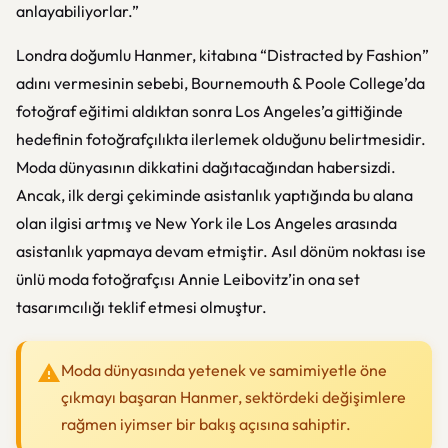
anlayabiliyorlar.”
Londra doğumlu Hanmer, kitabına “Distracted by Fashion”
adını vermesinin sebebi, Bournemouth & Poole College’da
fotoğraf eğitimi aldıktan sonra Los Angeles’a gittiğinde
hedefinin fotoğrafçılıkta ilerlemek olduğunu belirtmesidir.
Moda dünyasının dikkatini dağıtacağından habersizdi.
Ancak, ilk dergi çekiminde asistanlık yaptığında bu alana
olan ilgisi artmış ve New York ile Los Angeles arasında
asistanlık yapmaya devam etmiştir. Asıl dönüm noktası ise
ünlü moda fotoğrafçısı Annie Leibovitz’in ona set
tasarımcılığı teklif etmesi olmuştur.
Moda dünyasında yetenek ve samimiyetle öne
çıkmayı başaran Hanmer, sektördeki değişimlere
rağmen iyimser bir bakış açısına sahiptir.