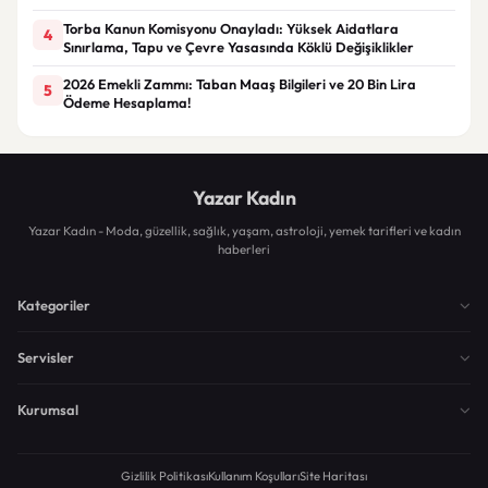
Torba Kanun Komisyonu Onayladı: Yüksek Aidatlara
4
Sınırlama, Tapu ve Çevre Yasasında Köklü Değişiklikler
2026 Emekli Zammı: Taban Maaş Bilgileri ve 20 Bin Lira
5
Ödeme Hesaplama!
Yazar Kadın
Yazar Kadın - Moda, güzellik, sağlık, yaşam, astroloji, yemek tarifleri ve kadın
haberleri
Kategoriler
Servisler
Kurumsal
Gizlilik Politikası
Kullanım Koşulları
Site Haritası