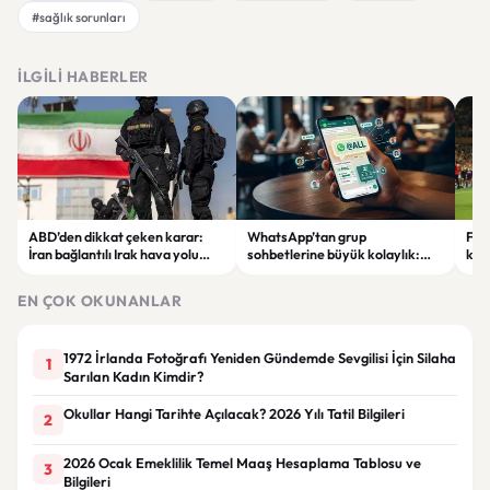
#sağlık sorunları
İLGILI HABERLER
ABD’den dikkat çeken karar:
WhatsApp’tan grup
Fen
İran bağlantılı Irak hava yolu
sohbetlerine büyük kolaylık:
krit
şirketi yaptırım listesinden
@all özelliği geliyor
karş
çıkarıldı
EN ÇOK OKUNANLAR
1972 İrlanda Fotoğrafı Yeniden Gündemde Sevgilisi İçin Silaha
1
Sarılan Kadın Kimdir?
Okullar Hangi Tarihte Açılacak? 2026 Yılı Tatil Bilgileri
2
2026 Ocak Emeklilik Temel Maaş Hesaplama Tablosu ve
3
Bilgileri