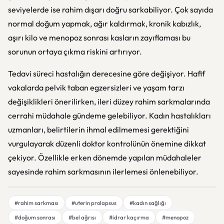
seviyelerde ise rahim dışarı doğru sarkabiliyor. Çok sayıda
normal doğum yapmak, ağır kaldırmak, kronik kabızlık,
aşırı kilo ve menopoz sonrası kasların zayıflaması bu
sorunun ortaya çıkma riskini artırıyor.
Tedavi süreci hastalığın derecesine göre değişiyor. Hafif
vakalarda pelvik taban egzersizleri ve yaşam tarzı
değişiklikleri önerilirken, ileri düzey rahim sarkmalarında
cerrahi müdahale gündeme gelebiliyor. Kadın hastalıkları
uzmanları, belirtilerin ihmal edilmemesi gerektiğini
vurgulayarak düzenli doktor kontrolünün önemine dikkat
çekiyor. Özellikle erken dönemde yapılan müdahaleler
sayesinde rahim sarkmasının ilerlemesi önlenebiliyor.
#rahim sarkması
#uterin prolapsus
#kadın sağlığı
#doğum sonrası
#bel ağrısı
#idrar kaçırma
#menopoz