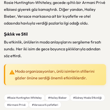
Rosie Huntington-Whiteley, gecede ışıltılı bir Armani Privé
elbisesi giyerek göz kamaştırdı. Diğer yandan, Hailey
Bieber, Versace markasına ait bir kıyafetle ve otel
odasında havluyla verdiği pozlarla ilgi odağı oldu.
Şıklık ve Stil
Bu etkinlik, ünlülerin moda anlayışlarını sergileme fırsatı
sundu. Her iki isim de gece boyunca şıklıklarıyla adından
söz ettirdi.
Moda organizasyonları, ünlü isimlerin stillerini
gözler önüne serdiği önemli etkinliklerdir.
#Rosie Huntington-Whiteley
#Hailey Bieber
#Sidney Moda Etkinliği
#Armani Privé
#Versace Kıyafetleri