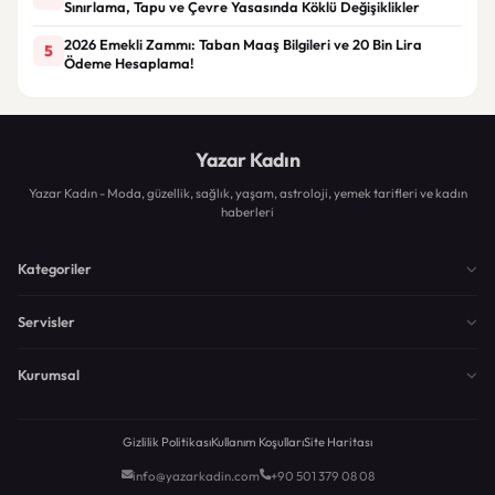
Sınırlama, Tapu ve Çevre Yasasında Köklü Değişiklikler
2026 Emekli Zammı: Taban Maaş Bilgileri ve 20 Bin Lira
5
Ödeme Hesaplama!
Yazar Kadın
Yazar Kadın - Moda, güzellik, sağlık, yaşam, astroloji, yemek tarifleri ve kadın
haberleri
Kategoriler
Servisler
Kurumsal
Gizlilik Politikası
Kullanım Koşulları
Site Haritası
info@yazarkadin.com
+90 501 379 08 08