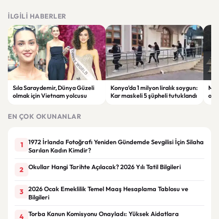
İLGILI HABERLER
Sıla Saraydemir, Dünya Güzeli
Konya’da 1 milyon liralık soygun:
Mal
olmak için Vietnam yolcusu
Kar maskeli 5 şüpheli tutuklandı
ope
tut
EN ÇOK OKUNANLAR
1972 İrlanda Fotoğrafı Yeniden Gündemde Sevgilisi İçin Silaha
1
Sarılan Kadın Kimdir?
Okullar Hangi Tarihte Açılacak? 2026 Yılı Tatil Bilgileri
2
2026 Ocak Emeklilik Temel Maaş Hesaplama Tablosu ve
3
Bilgileri
Torba Kanun Komisyonu Onayladı: Yüksek Aidatlara
4