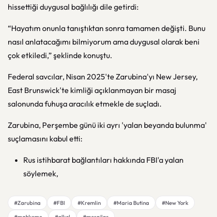
hissettiği duygusal bağlılığı dile getirdi:
“Hayatım onunla tanıştıktan sonra tamamen değişti. Bunu
nasıl anlatacağımı bilmiyorum ama duygusal olarak beni
çok etkiledi,” şeklinde konuştu.
Federal savcılar, Nisan 2025'te Zarubina'yı New Jersey,
East Brunswick'te kimliği açıklanmayan bir masaj
salonunda fuhuşa aracılık etmekle de suçladı.
Zarubina, Perşembe günü iki ayrı 'yalan beyanda bulunma'
suçlamasını kabul etti:
Rus istihbarat bağlantıları hakkında FBI'a yalan
söylemek,
#Zarubina
#FBI
#Kremlin
#Maria Butina
#New York
#mahkeme
#alkol
#mesajlar