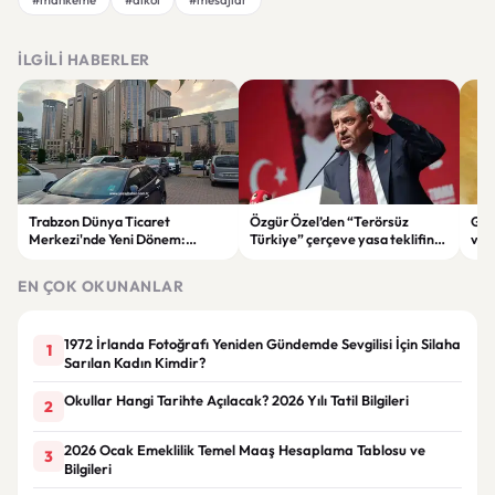
İLGILI HABERLER
Trabzon Dünya Ticaret
Özgür Özel’den “Terörsüz
Göz
Merkezi'nde Yeni Dönem:
Türkiye” çerçeve yasa teklifine
ve 
Mahkeme Süreci Bitti,
tepki: “Meselenin ruhuna
men
Trabzon'un Dev Projesi Ne
aykırı”
EN ÇOK OKUNANLAR
Zaman Tamamlanacak?
1972 İrlanda Fotoğrafı Yeniden Gündemde Sevgilisi İçin Silaha
1
Sarılan Kadın Kimdir?
Okullar Hangi Tarihte Açılacak? 2026 Yılı Tatil Bilgileri
2
2026 Ocak Emeklilik Temel Maaş Hesaplama Tablosu ve
3
Bilgileri