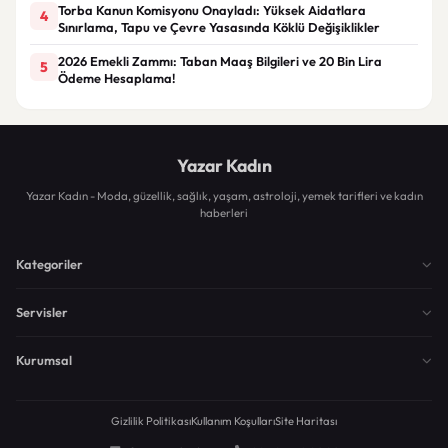
Torba Kanun Komisyonu Onayladı: Yüksek Aidatlara
4
Sınırlama, Tapu ve Çevre Yasasında Köklü Değişiklikler
2026 Emekli Zammı: Taban Maaş Bilgileri ve 20 Bin Lira
5
Ödeme Hesaplama!
Yazar Kadın
Yazar Kadın - Moda, güzellik, sağlık, yaşam, astroloji, yemek tarifleri ve kadın
haberleri
Kategoriler
Servisler
Kurumsal
Gizlilik Politikası
Kullanım Koşulları
Site Haritası