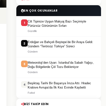
EN ÇOK OKUNANLAR
Cilt Tipinize Uygun Makyaj Bazı Seçimiyle
1
Pürüzsüz Görünümün Sırları
Güzellik
Erdoğan ve Bahçeli Beştepe’de Bir Araya Geldi:
2
Gündem “Terörsüz Türkiye” Süreci
Gündem
Meteoroloji’den Uyarı: İstanbul’da Sabah Yağışı,
3
Doğu Bölgelerde Çöl Tozu Bekleniyor
Gündem
Beşiktaş Tarihi Bir Başarıya İmza Attı: Hradec
4
Kralove Avrupa’da İlk Kez Evinde Kaybetti
Futbol
BIZI TAKIP EDIN