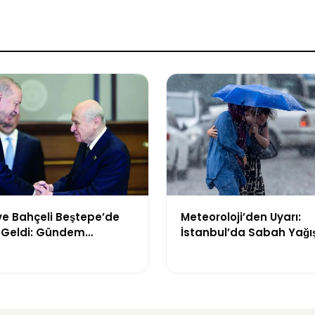
ve Bahçeli Beştepe’de
Meteoroloji’den Uyarı:
a Geldi: Gündem
İstanbul’da Sabah Yağış
 Türkiye” Süreci
Bölgelerde Çöl Tozu Bek