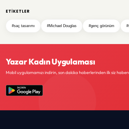
ETIKETLER
#saç tasarımı
#Michael Douglas
#genç görünüm
#
Yazar Kadın Uygulaması
Mobil uygulamamızı indirin, son dakika haberlerinden ilk siz haber