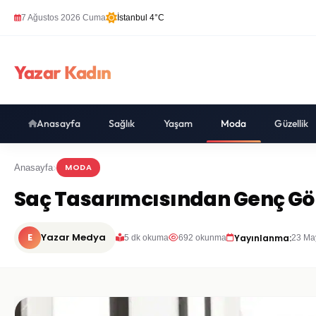
7 Ağustos 2026 Cuma
İstanbul 4°C
Yazar Kadın
Anasayfa
Sağlık
Yaşam
Moda
Güzellik
MODA
Anasayfa
Saç Tasarımcısından Genç Gör
E
Yazar Medya
Yayınlanma:
5 dk okuma
692 okunma
23 Ma