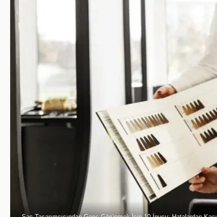
Saç Tasarımcısından Genç Görünmek İçin 10 İpucu: Hatalardan Kaçı