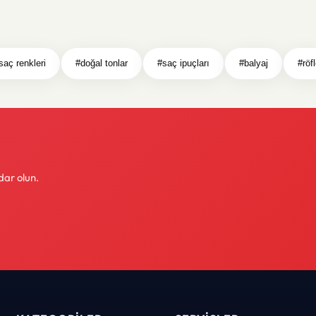
saç renkleri
#doğal tonlar
#saç ipuçları
#balyaj
#röf
dar olun.