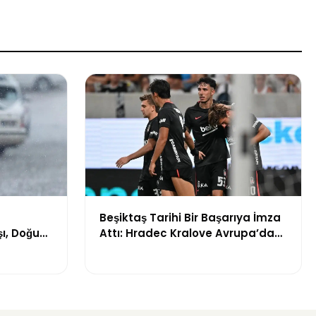
Beşiktaş Tarihi Bir Başarıya İmza
ı, Doğu
Attı: Hradec Kralove Avrupa’da
leniyor
İlk Kez Evinde Kaybetti