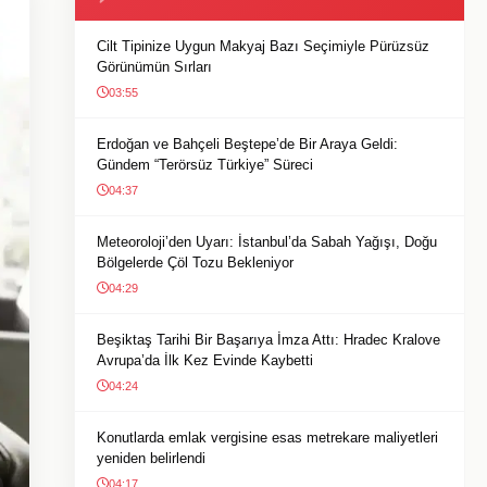
Cilt Tipinize Uygun Makyaj Bazı Seçimiyle Pürüzsüz
Görünümün Sırları
03:55
Erdoğan ve Bahçeli Beştepe’de Bir Araya Geldi:
Gündem “Terörsüz Türkiye” Süreci
04:37
Meteoroloji’den Uyarı: İstanbul’da Sabah Yağışı, Doğu
Bölgelerde Çöl Tozu Bekleniyor
04:29
Beşiktaş Tarihi Bir Başarıya İmza Attı: Hradec Kralove
Avrupa’da İlk Kez Evinde Kaybetti
04:24
Konutlarda emlak vergisine esas metrekare maliyetleri
yeniden belirlendi
04:17