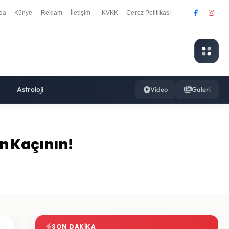
da
Künye
Reklam
İletişim
KVKK
Çerez Politikası
|
Astroloji
Video
Galeri
n Kaçının!
SON DAKIKA