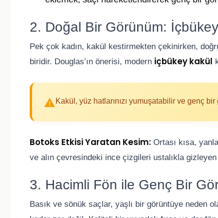
2. Doğal Bir Görünüm: İçbükey
Pek çok kadın, kakül kestirmekten çekinirken, doğru
içbükey kakül
biridir. Douglas’ın önerisi, modern
k
Kakül, yüz hatlarınızı yumuşatabilir ve genç bir
Botoks Etkisi Yaratan Kesim:
Ortası kısa, yanl
ve alın çevresindeki ince çizgileri ustalıkla gizleyen
3. Hacimli Fön ile Genç Bir G
Basık ve sönük saçlar, yaşlı bir görüntüye neden o