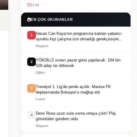
21:42
EN ÇOK OKUNANLAR
Hasan Can Kaya’nın programına katılan yabancı
1
uyruklu kişi çalışma izni olmadığı gerekçesiyle
gözaltına alındı
Magazin
YÖKDİL/2 sınavı pazar günü yapılacak: 104 bin
2
529 aday ter dökecek
Eğitim
Trendyol 1. Lig’de perde açıldı: Manisa FK
3
deplasmanda Boluspor’u mağlup etti
Futbol
Demi Rose uzun süre sonra ortaya çıktı! Plaj
4
görüntüleri gündem oldu
Magazin