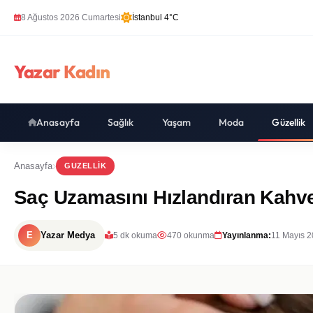
8 Ağustos 2026 Cumartesi
İstanbul 4°C
Yazar Kadın
Anasayfa
Sağlık
Yaşam
Moda
Güzellik
Anasayfa
GUZELLIK
Saç Uzamasını Hızlandıran Kahv
E
Yazar Medya
5 dk okuma
470 okunma
Yayınlanma:
11 Mayıs 2