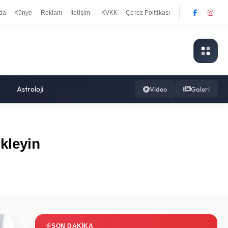
da
Künye
Reklam
İletişim
KVKK
Çerez Politikası
|
Astroloji
Video
Galeri
kleyin
SON DAKIKA