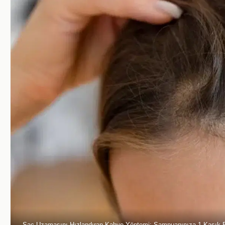
Saç Uzamasını Hızlandıran Kahve Yöntemi: Şampuanınıza 1 Kaşık E