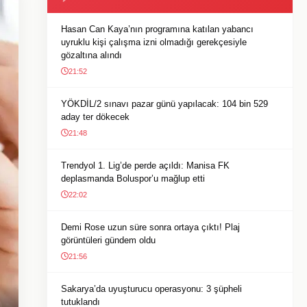
Hasan Can Kaya’nın programına katılan yabancı
uyruklu kişi çalışma izni olmadığı gerekçesiyle
gözaltına alındı
21:52
YÖKDİL/2 sınavı pazar günü yapılacak: 104 bin 529
aday ter dökecek
21:48
Trendyol 1. Lig’de perde açıldı: Manisa FK
deplasmanda Boluspor’u mağlup etti
22:02
Demi Rose uzun süre sonra ortaya çıktı! Plaj
görüntüleri gündem oldu
21:56
Sakarya’da uyuşturucu operasyonu: 3 şüpheli
tutuklandı