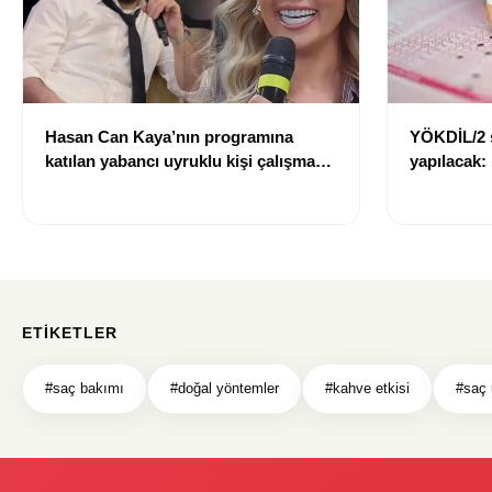
Hasan Can Kaya’nın programına
YÖKDİL/2 
katılan yabancı uyruklu kişi çalışma
yapılacak:
izni olmadığı gerekçesiyle gözaltına
dökecek
alındı
ETIKETLER
#saç bakımı
#doğal yöntemler
#kahve etkisi
#saç