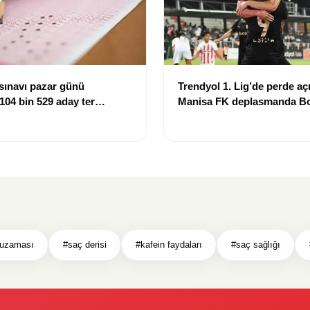
sınavı pazar günü
Trendyol 1. Lig’de perde açı
 104 bin 529 aday ter
Manisa FK deplasmanda Bo
mağlup etti
 uzaması
#saç derisi
#kafein faydaları
#saç sağlığı