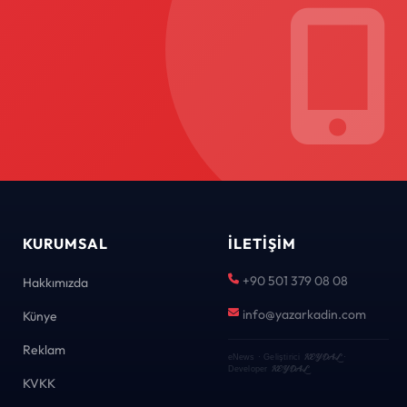
KURUMSAL
İLETIŞIM
+90 501 379 08 08
Hakkımızda
info@yazarkadin.com
Künye
Reklam
KEYDAL
eNews · Geliştirici
·
KEYDAL
Developer
KVKK