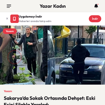
Yazar Kadın
Uygulamayı İndir
İndir
Haberleri anında takip edin
Yasam
Yasam
Sakarya’da Sokak Ortasında Dehşet: Eski
Eşini Silahla Yaraladı