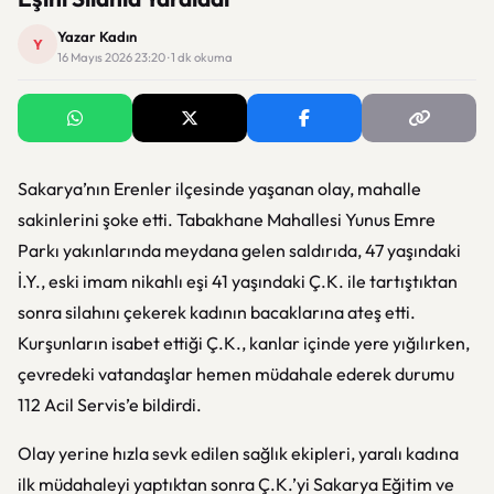
Yazar Kadın
Y
16 Mayıs 2026 23:20 · 1 dk okuma
Sakarya’nın Erenler ilçesinde yaşanan olay, mahalle
sakinlerini şoke etti. Tabakhane Mahallesi Yunus Emre
Parkı yakınlarında meydana gelen saldırıda, 47 yaşındaki
İ.Y., eski imam nikahlı eşi 41 yaşındaki Ç.K. ile tartıştıktan
sonra silahını çekerek kadının bacaklarına ateş etti.
Kurşunların isabet ettiği Ç.K., kanlar içinde yere yığılırken,
çevredeki vatandaşlar hemen müdahale ederek durumu
112 Acil Servis’e bildirdi.
Olay yerine hızla sevk edilen sağlık ekipleri, yaralı kadına
ilk müdahaleyi yaptıktan sonra Ç.K.’yi Sakarya Eğitim ve