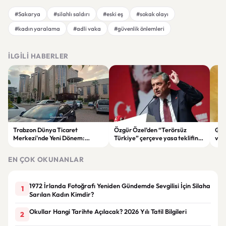
#Sakarya
#silahlı saldırı
#eski eş
#sokak olayı
#kadın yaralama
#adli vaka
#güvenlik önlemleri
İLGILI HABERLER
Trabzon Dünya Ticaret
Özgür Özel’den “Terörsüz
Göz
Merkezi'nde Yeni Dönem:
Türkiye” çerçeve yasa teklifine
ve 
Mahkeme Süreci Bitti,
tepki: “Meselenin ruhuna
men
Trabzon'un Dev Projesi Ne
aykırı”
EN ÇOK OKUNANLAR
Zaman Tamamlanacak?
1972 İrlanda Fotoğrafı Yeniden Gündemde Sevgilisi İçin Silaha
1
Sarılan Kadın Kimdir?
Okullar Hangi Tarihte Açılacak? 2026 Yılı Tatil Bilgileri
2