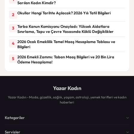
Sarılan Kadın Kimdir?
Okullar Hangi Tarihte Açılacak? 2026 Yılı Tatil Bilgileri
2
Torba Kanun Komisyonu Onayladı: Yüksek Aidatlara
3
Sınırlama, Tapu ve Çevre Yasasında Köklü Değişiklikler
2026 Ocak Emeklilik Temel Maaş Hesaplama Tablosu ve
4
Bilgileri
2026 Emekli Zammı: Taban Maaş Bilgileri ve 20 Bin Lira
5
Ödeme Hesaplama!
Yazar Kadın
Yazar Kadın - Moda, güzellik, sağlık, yaşam, astroloji, yemek tarifleri ve kadın
haberleri
Kategoriler
Servisler