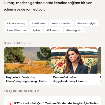
kumaş, modern gardıroplarda kendine sağlam bir yer
edinmeye devam ediyor.
#Şamre kumaşı
#zarif doku
#moda trendleri
#konforlu giyim
#tekstil tasarımı
#şıklık
#lüks moda
#kadın giyim
İLGILI HABERLER
Heybeliada Deniz Harp
Devrim Özkan’dan
Edi
Okulu’nda yangın paniği: Çatıda
duygulandıran açıklama:
ope
büyük hasar oluştu
“Babaannemi kaybettim”
tut
EN ÇOK OKUNANLAR
1972 İrlanda Fotoğrafı Yeniden Gündemde Sevgilisi İçin Silaha
1