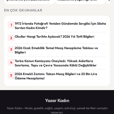
Sözleşme limitleri değişti
siparişler 100 bini geçti
ser
göre
EN ÇOK OKUNANLAR
1972 İrlanda Fotoğrafı Yeniden Gündemde Sevgilisi İçin Silaha
1
Sarılan Kadın Kimdir?
Okullar Hangi Tarihte Açılacak? 2026 Yılı Tatil Bilgileri
2
2026 Ocak Emeklilik Temel Maaş Hesaplama Tablosu ve
3
Bilgileri
Torba Kanun Komisyonu Onayladı: Yüksek Aidatlara
4
Sınırlama, Tapu ve Çevre Yasasında Köklü Değişiklikler
2026 Emekli Zammı: Taban Maaş Bilgileri ve 20 Bin Lira
5
Ödeme Hesaplama!
Yazar Kadın
Yazar Kadın - Moda, güzellik, sağlık, yaşam, astroloji, yemek tarifleri ve kadın
haberleri