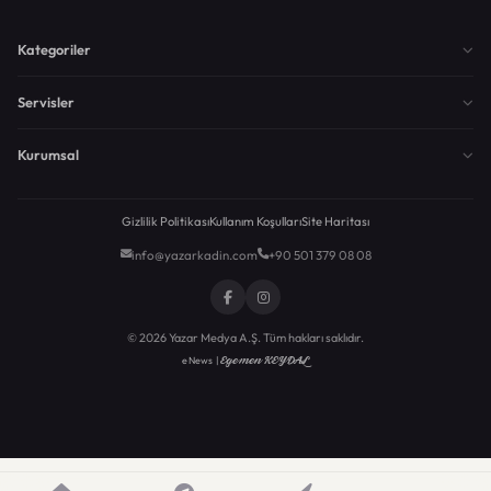
Kategoriler
Servisler
Kurumsal
Gizlilik Politikası
Kullanım Koşulları
Site Haritası
info@yazarkadin.com
+90 501 379 08 08
© 2026 Yazar Medya A.Ş. Tüm hakları saklıdır.
Egemen KEYDAL
eNews |