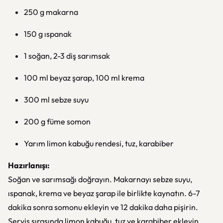
250 g makarna
150 g ıspanak
1 soğan, 2-3 diş sarımsak
100 ml beyaz şarap, 100 ml krema
300 ml sebze suyu
200 g füme somon
Yarım limon kabuğu rendesi, tuz, karabiber
Hazırlanışı:
Soğan ve sarımsağı doğrayın. Makarnayı sebze suyu,
ıspanak, krema ve beyaz şarap ile birlikte kaynatın. 6-7
dakika sonra somonu ekleyin ve 12 dakika daha pişirin.
Servis sırasında limon kabuğu, tuz ve karabiber ekleyin.