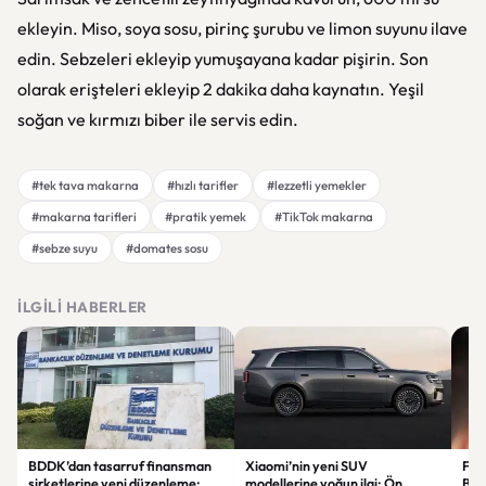
ekleyin. Miso, soya sosu, pirinç şurubu ve limon suyunu ilave
edin. Sebzeleri ekleyip yumuşayana kadar pişirin. Son
olarak erişteleri ekleyip 2 dakika daha kaynatın. Yeşil
soğan ve kırmızı biber ile servis edin.
#tek tava makarna
#hızlı tarifler
#lezzetli yemekler
#makarna tarifleri
#pratik yemek
#TikTok makarna
#sebze suyu
#domates sosu
İLGILI HABERLER
BDDK’dan tasarruf finansman
Xiaomi’nin yeni SUV
Fati
şirketlerine yeni düzenleme:
modellerine yoğun ilgi: Ön
Beş