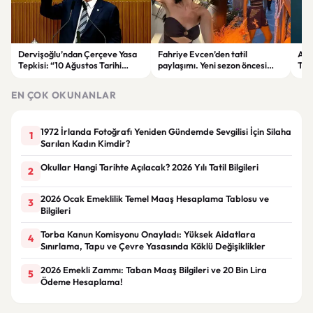
Dervişoğlu’ndan Çerçeve Yasa
Fahriye Evcen’den tatil
Ank
Tepkisi: “10 Ağustos Tarihi
paylaşımı. Yeni sezon öncesi
Tre
Tercihinin Sebebi Ne?”
ailesiyle moral depoluyor
Düş
EN ÇOK OKUNANLAR
1972 İrlanda Fotoğrafı Yeniden Gündemde Sevgilisi İçin Silaha
1
Sarılan Kadın Kimdir?
Okullar Hangi Tarihte Açılacak? 2026 Yılı Tatil Bilgileri
2
2026 Ocak Emeklilik Temel Maaş Hesaplama Tablosu ve
3
Bilgileri
Torba Kanun Komisyonu Onayladı: Yüksek Aidatlara
4
Sınırlama, Tapu ve Çevre Yasasında Köklü Değişiklikler
2026 Emekli Zammı: Taban Maaş Bilgileri ve 20 Bin Lira
5
Ödeme Hesaplama!