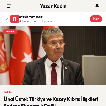
Yazar Kadın
Uygulamayı İndir
İndir
Haberleri anında takip edin
Iliskiler
Iliskiler
Ünal Üstel: Türkiye ve Kuzey Kıbrıs İlişkileri
Sadece Ekonomik Değil