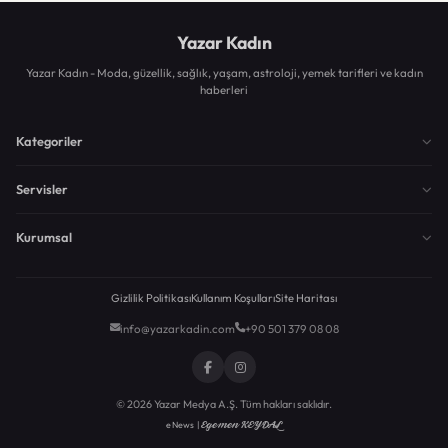
Yazar Kadın
Yazar Kadın - Moda, güzellik, sağlık, yaşam, astroloji, yemek tarifleri ve kadın
haberleri
Kategoriler
Servisler
Kurumsal
Gizlilik Politikası
Kullanım Koşulları
Site Haritası
info@yazarkadin.com
+90 501 379 08 08
© 2026 Yazar Medya A.Ş. Tüm hakları saklıdır.
Egemen KEYDAL
eNews |