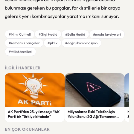
bulunması gereken bu parçalar, farklı stillerle bir araya
gelerek yeni kombinasyonlar yaratma imkanı sunuyor.
#Mimi Cuttrell
#Gigi Hadid
#Bella Hadid
#moda tavsiyeleri
#zamansız parçalar
#şıklık
#doğru kombinasyon
#stilist önerileri
İLGILI HABERLER
AK Parti’den 25. yıl mesajı: “AK
Milyonlarca Eski Telefon İçin
Kuş
Parti bir Türkiye kitabıdır”
Yolun Sonu: 2G Ağı Tamamen
Sor
Kapatıldı
15 K
EN ÇOK OKUNANLAR