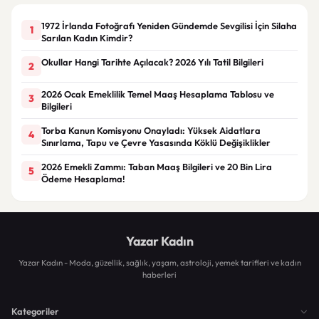
1972 İrlanda Fotoğrafı Yeniden Gündemde Sevgilisi İçin Silaha
1
Sarılan Kadın Kimdir?
Okullar Hangi Tarihte Açılacak? 2026 Yılı Tatil Bilgileri
2
2026 Ocak Emeklilik Temel Maaş Hesaplama Tablosu ve
3
Bilgileri
Torba Kanun Komisyonu Onayladı: Yüksek Aidatlara
4
Sınırlama, Tapu ve Çevre Yasasında Köklü Değişiklikler
2026 Emekli Zammı: Taban Maaş Bilgileri ve 20 Bin Lira
5
Ödeme Hesaplama!
Yazar Kadın
Yazar Kadın - Moda, güzellik, sağlık, yaşam, astroloji, yemek tarifleri ve kadın
haberleri
Kategoriler