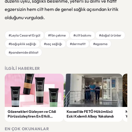
düzenli uyku, sağlıklı beslenme, yeterli su alımı ve hafif
egzersizin hem cilt hem de genel sağlık açısından kritik
olduğunu vurguladı.
#Leyla Cesaret Ergül
#fön çekme
#cilt bakımı
#doğal ürünler
#bağışıklık sağlığı
#saç sağlığı
#dermatit
#egzama
#pandemide dikkat
İLGILI HABERLER
Gözenekleri Gizleyen ve Cildi
Kocaeli’de FETÖ Hükümlüsü
Man
Pürüzsüzleştiren En Etkili
Eski Kıdemli Albay Yakalandı
Yaş
Makyaj Bazı Önerileri
EN ÇOK OKUNANLAR