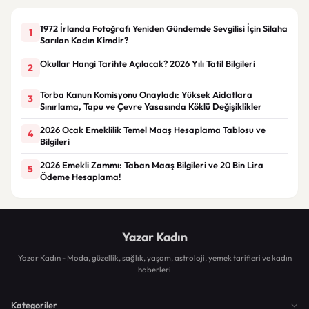
1972 İrlanda Fotoğrafı Yeniden Gündemde Sevgilisi İçin Silaha
1
Sarılan Kadın Kimdir?
Okullar Hangi Tarihte Açılacak? 2026 Yılı Tatil Bilgileri
2
Torba Kanun Komisyonu Onayladı: Yüksek Aidatlara
3
Sınırlama, Tapu ve Çevre Yasasında Köklü Değişiklikler
2026 Ocak Emeklilik Temel Maaş Hesaplama Tablosu ve
4
Bilgileri
2026 Emekli Zammı: Taban Maaş Bilgileri ve 20 Bin Lira
5
Ödeme Hesaplama!
Yazar Kadın
Yazar Kadın - Moda, güzellik, sağlık, yaşam, astroloji, yemek tarifleri ve kadın
haberleri
Kategoriler