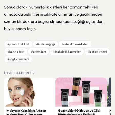
Sonuç olarak, yumurtalık kistleri her zaman tehlikeli
olmasa da belirtilerin dikkate alınması ve gecikmeden
uzman bir doktora başvurulması kadın sağlığı açısından
büyük önem taşır.
#yumurtalık kisti
#kadın sağlığı
#adet düzensizlikleri
#karın ağrısı
#erken tanı
#jinekolojik kontroller
#kist belirtileri
#sağlık önerileri
İLGILI HABERLER
Makyajın Kalıcılığını Artıran
Gözenekleri Gizleyen ve Cildi
Koc
Makyaj Bazı Kullanmanın
Pürüzsüzleştiren En Etkili
Esk