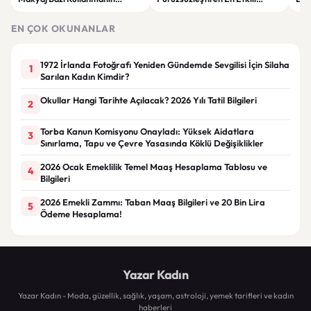
Faydaları
Makyaj Bazı Önerileri
EN ÇOK OKUNANLAR
1972 İrlanda Fotoğrafı Yeniden Gündemde Sevgilisi İçin Silaha
1
Sarılan Kadın Kimdir?
Okullar Hangi Tarihte Açılacak? 2026 Yılı Tatil Bilgileri
2
Torba Kanun Komisyonu Onayladı: Yüksek Aidatlara
3
Sınırlama, Tapu ve Çevre Yasasında Köklü Değişiklikler
2026 Ocak Emeklilik Temel Maaş Hesaplama Tablosu ve
4
Bilgileri
2026 Emekli Zammı: Taban Maaş Bilgileri ve 20 Bin Lira
5
Ödeme Hesaplama!
Yazar Kadın
Yazar Kadın - Moda, güzellik, sağlık, yaşam, astroloji, yemek tarifleri ve kadın
haberleri