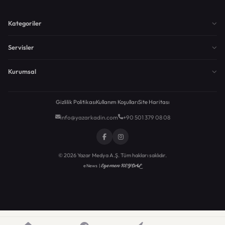
Kategoriler
Servisler
Kurumsal
Gizlilik Politikası
Kullanım Koşulları
Site Haritası
info@yazarkadin.com
+90 501 379 08 08
© 2026 Yazar Medya A.Ş. Tüm hakları saklıdır.
Egemen KEYDAL
eNews |